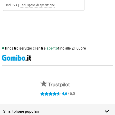
Incl. IVA
|
Escl. spese di spedizione
Il nostro servizio clienti è
aperto
fino alle 21.00ore
S
Recensioni esterne del negozio
4,6
/ 5,0
4.6 stelle
Smartphone popolari