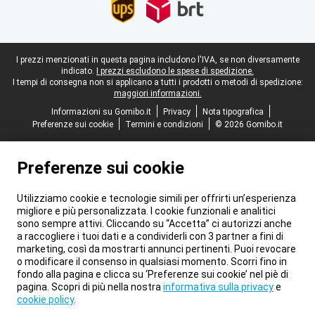
Piè di pagina legale
I prezzi menzionati in questa pagina includono l'IVA, se non diversamente
indicato.
I prezzi escludono le spese di spedizione.
I tempi di consegna non si applicano a tutti i prodotti o metodi di spedizione:
maggiori informazioni.
Informazioni su Gomibo.it
Privacy
Nota tipografica
Preferenze sui cookie
Termini e condizioni
© 2026 Gomibo.it
Preferenze sui cookie
Utilizziamo cookie e tecnologie simili per offrirti un’esperienza
migliore e più personalizzata. I cookie funzionali e analitici
sono sempre attivi. Cliccando su “Accetta” ci autorizzi anche
a raccogliere i tuoi dati e a condividerli con 3 partner a fini di
marketing, così da mostrarti annunci pertinenti. Puoi revocare
o modificare il consenso in qualsiasi momento. Scorri fino in
fondo alla pagina e clicca su ‘Preferenze sui cookie’ nel piè di
pagina. Scopri di più nella nostra
informativa sulla privacy
e
cookie policy
.