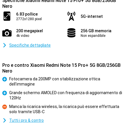
Specifiche Xiaomi Redmi Note 15 Pro+ 5G 8GB/256GB
Nero
6.83 pollice
5G-internet
2772x1280 pixel
200 megapixel
256 GB memoria
4k video
Non espandibile
Specifiche dettagliate
Pro e contro Xiaomi Redmi Note 15 Pro+ 5G 8GB/256GB
Nero
Fotocamera da 200MP con stabilizzazione ottica
dell'immagine
Pro
Grande schermo AMOLED con frequenza di aggiornamento di
120Hz
Pro
Manca la ricarica wireless, la ricarica può essere effettuata
solo tramite USB-C
Contro
Tutti i pro & contro