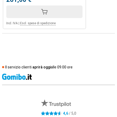
Incl. IVA
|
Escl. spese di spedizione
Il servizio clienti
aprirà oggi
alle 09.00 ore
S
Recensioni esterne del negozio
4,6
/ 5,0
4.6 stelle