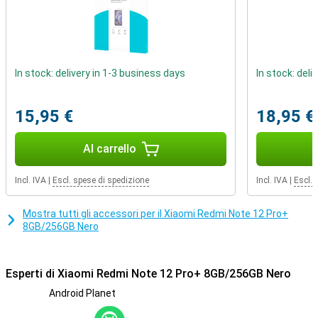
Xiaomi Redmi Note 12 Pro+ 8GB/256 GB di nero è completamente
resistente, sempre utile da sapere in anticipo.Nessun brutto
scanner di impronte digitali all'esterno del dispositivo: questo
Xiaomi Redmi Note 12 Pro+ 8GB/256 GB nero ha lo scanner sotto lo
schermo!In questo modo hai la sicurezza dell'impronta digitale
In stock: delivery in 1-3 business days
In stock: deli
senza un pulsante o uno scanner extra!
15,95 €
18,95 €
Al carrello
Incl. IVA
|
Escl. spese di spedizione
Incl. IVA
|
Escl. 
Mostra tutti gli accessori per il Xiaomi Redmi Note 12 Pro+
8GB/256GB Nero
Esperti di Xiaomi Redmi Note 12 Pro+ 8GB/256GB Nero
Android Planet