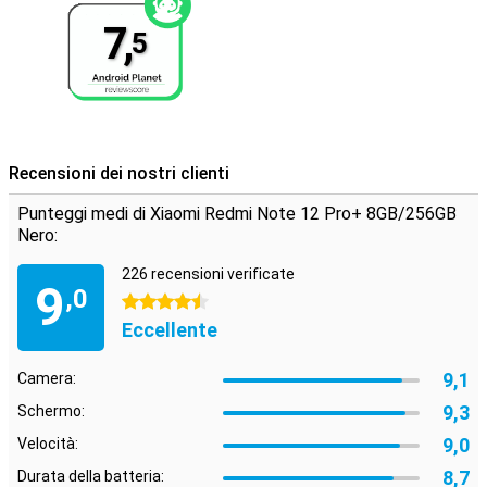
7,
5
Recensioni dei nostri clienti
Punteggi medi di Xiaomi Redmi Note 12 Pro+ 8GB/256GB
Nero:
226 recensioni verificate
9
,0
4.5 stelle
Eccellente
9,1
Camera:
9,3
Schermo:
9,0
Velocità:
8,7
Durata della batteria: