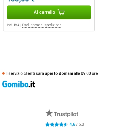
Al carrello
Incl. IVA
|
Escl. spese di spedizione
Il servizio clienti sarà
aperto domani
alle 09.00 ore
S
Recensioni esterne del negozio
4,6
/ 5,0
4.6 stelle