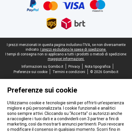
Piè di pagina legale
I prezzi menzionati in questa pagina includono l'IVA, se non diversamente
indicato.
I prezzi escludono le spese di spedizione.
I tempi di consegna non si applicano a tutti i prodotti o metodi di spedizione:
maggiori informazioni.
Informazioni su Gomibo.it
Privacy
Nota tipografica
Preferenze sui cookie
Termini e condizioni
© 2026 Gomibo.it
Preferenze sui cookie
Utilizziamo cookie e tecnologie simili per offrirti un’esperienza
migliore e più personalizzata. I cookie funzionali e analitici
sono sempre attivi. Cliccando su “Accetta” ci autorizzi anche
a raccogliere i tuoi dati e a condividerli con 3 partner a fini di
marketing, così da mostrarti annunci pertinenti. Puoi revocare
o modificare il consenso in qualsiasi momento. Scorri fino in