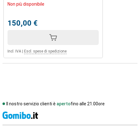
Non più disponibile
150,00 €
Incl. IVA
|
Escl. spese di spedizione
Il nostro servizio clienti è
aperto
fino alle 21.00ore
S
Recensioni esterne del negozio