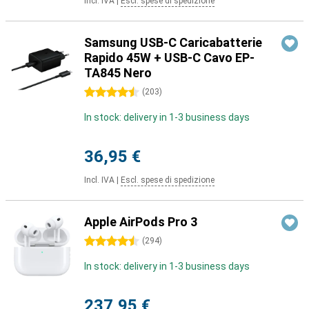
Incl. IVA
|
Escl. spese di spedizione
Samsung USB-C Caricabatterie
Rapido 45W + USB-C Cavo EP-
TA845 Nero
4.5 stelle
(
203
)
In stock: delivery in 1-3 business days
36,95 €
Incl. IVA
|
Escl. spese di spedizione
Apple AirPods Pro 3
4.5 stelle
(
294
)
In stock: delivery in 1-3 business days
237,95 €