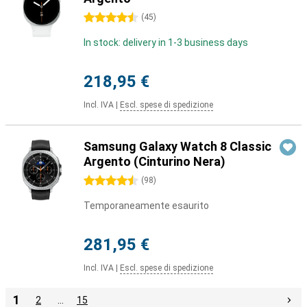
4.5 stelle
(
45
)
In stock: delivery in 1-3 business days
218,95 €
Incl. IVA
|
Escl. spese di spedizione
Samsung Galaxy Watch 8 Classic
Argento (Cinturino Nera)
4.5 stelle
(
98
)
Temporaneamente esaurito
281,95 €
Incl. IVA
|
Escl. spese di spedizione
1
2
…
15