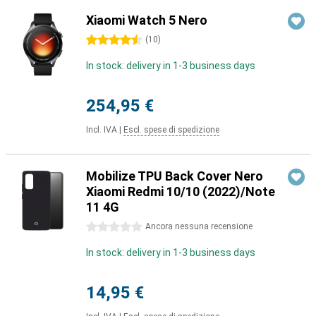
Xiaomi Watch 5 Nero
4.5 stelle
(
10
)
In stock: delivery in 1-3 business days
254,95 €
Incl. IVA
|
Escl. spese di spedizione
Mobilize TPU Back Cover Nero
Xiaomi Redmi 10/10 (2022)/Note
11 4G
0 stelle
Ancora nessuna recensione
In stock: delivery in 1-3 business days
14,95 €