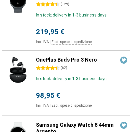
4.5 stelle
(
129
)
In stock: delivery in 1-3 business days
219,95 €
Incl. IVA
|
Escl. spese di spedizione
OnePlus Buds Pro 3 Nero
4.5 stelle
(
62
)
In stock: delivery in 1-3 business days
98,95 €
Incl. IVA
|
Escl. spese di spedizione
Samsung Galaxy Watch 8 44mm
Argento