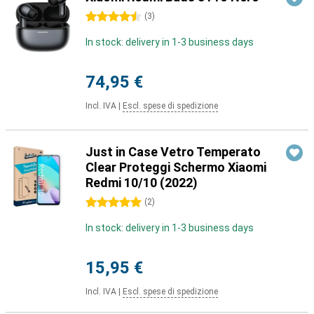
4.5 stelle
(
3
)
In stock: delivery in 1-3 business days
74,95 €
Incl. IVA
|
Escl. spese di spedizione
Just in Case Vetro Temperato
Clear Proteggi Schermo Xiaomi
Redmi 10/10 (2022)
5 stelle
(
2
)
In stock: delivery in 1-3 business days
15,95 €
Incl. IVA
|
Escl. spese di spedizione