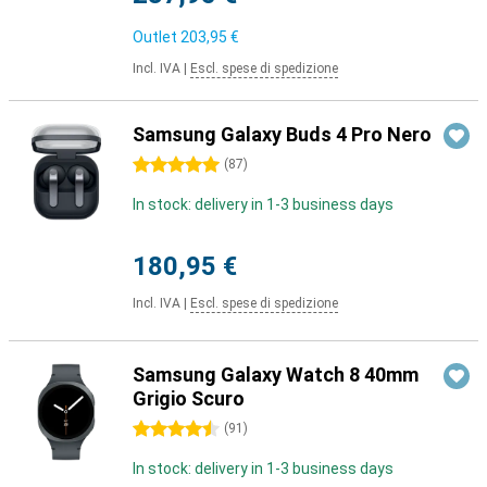
Outlet
203,95 €
Incl. IVA
|
Escl. spese di spedizione
Samsung Galaxy Buds 4 Pro Nero
5 stelle
(
87
)
In stock: delivery in 1-3 business days
180,95 €
Incl. IVA
|
Escl. spese di spedizione
Samsung Galaxy Watch 8 40mm
Grigio Scuro
4.5 stelle
(
91
)
In stock: delivery in 1-3 business days