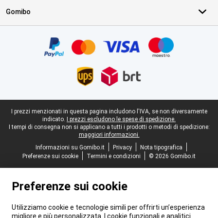
Gomibo
Certificati, metodi di pagamento, partner del servizio di consegna
Piè di pagina legale
I prezzi menzionati in questa pagina includono l'IVA, se non diversamente
indicato.
I prezzi escludono le spese di spedizione.
I tempi di consegna non si applicano a tutti i prodotti o metodi di spedizione:
maggiori informazioni.
Informazioni su Gomibo.it
Privacy
Nota tipografica
Preferenze sui cookie
Termini e condizioni
© 2026 Gomibo.it
Preferenze sui cookie
Utilizziamo cookie e tecnologie simili per offrirti un’esperienza
migliore e più personalizzata. I cookie funzionali e analitici