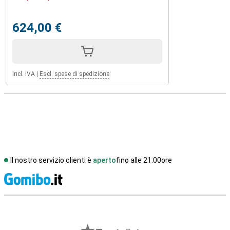
624,00 €
Incl. IVA
|
Escl. spese di spedizione
Il nostro servizio clienti è
aperto
fino alle 21.00ore
S
Recensioni esterne del negozio