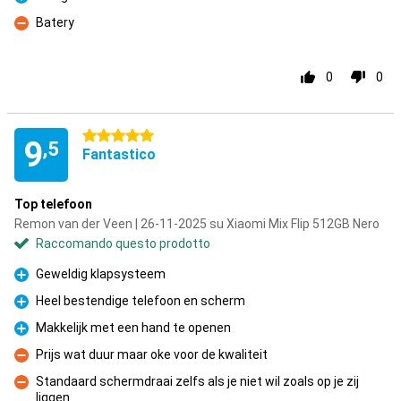
Pro
Batery
Contro
0
0
5 stelle
9
,5
Fantastico
Top telefoon
Remon van der Veen | 26-11-2025 su Xiaomi Mix Flip 512GB Nero
Raccomando questo prodotto
Geweldig klapsysteem
Pro
Heel bestendige telefoon en scherm
Pro
Makkelijk met een hand te openen
Pro
Prijs wat duur maar oke voor de kwaliteit
Contro
Standaard schermdraai zelfs als je niet wil zoals op je zij
liggen
Contro