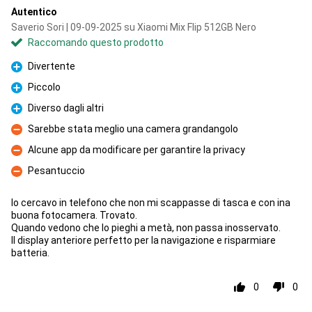
Autentico
Saverio Sori | 09-09-2025 su Xiaomi Mix Flip 512GB Nero
Raccomando questo prodotto
Divertente
Pro
Piccolo
Pro
Diverso dagli altri
Pro
Sarebbe stata meglio una camera grandangolo
Contro
Alcune app da modificare per garantire la privacy
Contro
Pesantuccio
Contro
Io cercavo in telefono che non mi scappasse di tasca e con ina
buona fotocamera. Trovato.
Quando vedono che lo pieghi a metà, non passa inosservato.
Il display anteriore perfetto per la navigazione e risparmiare
batteria.
0
0