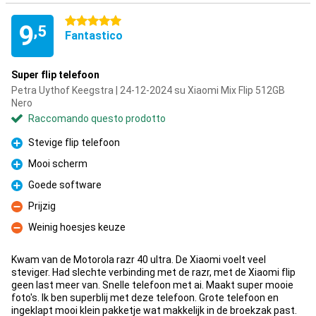
5 stelle
9
,5
Fantastico
Super flip telefoon
Petra Uythof Keegstra | 24-12-2024 su Xiaomi Mix Flip 512GB
Nero
Raccomando questo prodotto
Stevige flip telefoon
Pro
Mooi scherm
Pro
Goede software
Pro
Prijzig
Contro
Weinig hoesjes keuze
Contro
Kwam van de Motorola razr 40 ultra. De Xiaomi voelt veel
steviger. Had slechte verbinding met de razr, met de Xiaomi flip
geen last meer van. Snelle telefoon met ai. Maakt super mooie
foto's. Ik ben superblij met deze telefoon. Grote telefoon en
ingeklapt mooi klein pakketje wat makkelijk in de broekzak past.