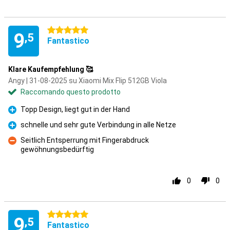
5 stelle
9
,5
Fantastico
Klare Kaufempfehlung 🥰
Angy | 31-08-2025 su Xiaomi Mix Flip 512GB Viola
Raccomando questo prodotto
Topp Design, liegt gut in der Hand
Pro
schnelle und sehr gute Verbindung in alle Netze
Pro
Seitlich Entsperrung mit Fingerabdruck
gewöhnungsbedürftig
Contro
0
0
5 stelle
9
,5
Fantastico