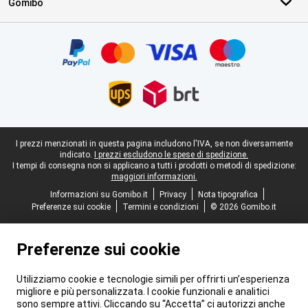
Gomibo
Certificati, metodi di pagamento, partner del servizio di consegna
Piè di pagina legale
I prezzi menzionati in questa pagina includono l'IVA, se non diversamente
indicato.
I prezzi escludono le spese di spedizione.
I tempi di consegna non si applicano a tutti i prodotti o metodi di spedizione:
maggiori informazioni.
Informazioni su Gomibo.it
Privacy
Nota tipografica
Preferenze sui cookie
Termini e condizioni
© 2026 Gomibo.it
Preferenze sui cookie
Utilizziamo cookie e tecnologie simili per offrirti un’esperienza
migliore e più personalizzata. I cookie funzionali e analitici
sono sempre attivi. Cliccando su “Accetta” ci autorizzi anche