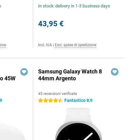
o
In stock: delivery in 1-3 business days
43,95 €
ione
Incl. IVA
|
Escl. spese di spedizione
Samsung Galaxy Watch 8
do 45W
44mm Argento
45 recensioni verificate
,9
Fantastico 8,9
4.5 stelle