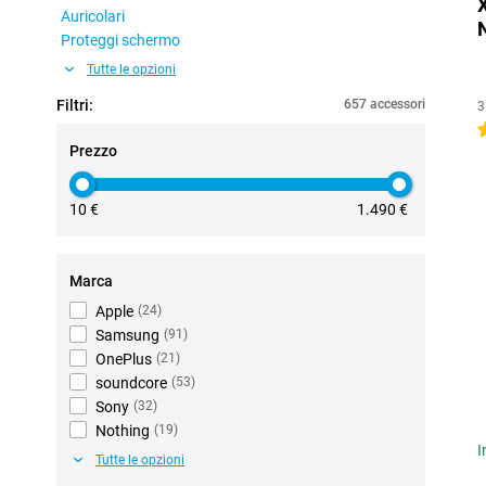
Auricolari
Proteggi schermo
Tutte le opzioni
Filtri:
657 accessori
3
4
Prezzo
10 €
1.490 €
Marca
Apple
(
24
)
Samsung
(
91
)
OnePlus
(
21
)
soundcore
(
53
)
Sony
(
32
)
Nothing
(
19
)
I
Tutte le opzioni