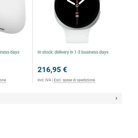
siness days
In stock: delivery in 1-3 business days
216,95 €
ione
Incl. IVA
|
Escl. spese di spedizione