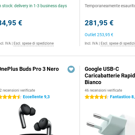
n stock: delivery in 1-3 business days
Temporaneamente esaurit
34,95 €
281,95 €
Outlet
253,95 €
ncl. IVA
|
Escl. spese di spedizione
Incl. IVA
|
Escl. spese di spediz
OnePlus Buds Pro 3 Nero
Google USB-C
Caricabatterie Rapi
Bianco
2 recensioni verificate
46 recensioni verificate
Eccellente 9,3
Fantastico 8
.5 stelle
4.5 stelle