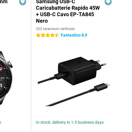
6mm
Samsung USB-C
Caricabatterie Rapido 45W
+ USB-C Cavo EP-TA845
Nero
203 recensioni verificate
Fantastico 8,9
4.5 stelle
o
In stock: delivery in 1-3 business days