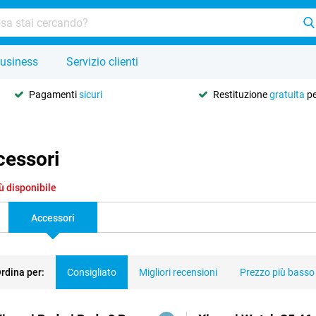
usiness
Servizio clienti
Pagamenti
sicuri
Restituzione
gratuita
pe
cessori
ù disponibile
Accessori
rdina per:
Consigliato
Migliori recensioni
Prezzo più basso
dotti