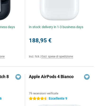
siness days
In stock: delivery in 1-3 business days
188,95 €
ione
Incl. IVA
|
Escl. spese di spedizione
ch 8
Apple AirPods 4 Bianco
79 recensioni verificate
,6
Eccellente 9
4.5 stelle