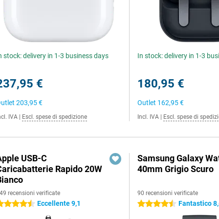
n stock: delivery in 1-3 business days
In stock: delivery in 1-3 bu
237,95 €
180,95 €
utlet
203,95 €
Outlet
162,95 €
ncl. IVA
|
Escl. spese di spedizione
Incl. IVA
|
Escl. spese di spediz
Apple USB-C
Samsung Galaxy Wat
Caricabatterie Rapido 20W
40mm Grigio Scuro
Bianco
49 recensioni verificate
90 recensioni verificate
Eccellente 9,1
Fantastico 8
.5 stelle
4.5 stelle