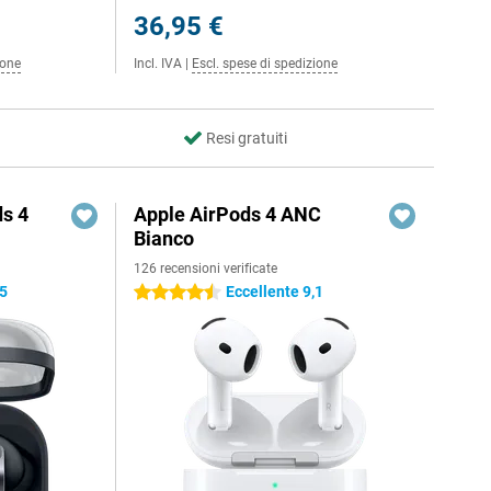
36,95 €
ione
Incl. IVA
|
Escl. spese di spedizione
Resi gratuiti
s 4
Apple AirPods 4 ANC
Bianco
126 recensioni verificate
,5
Eccellente 9,1
4.5 stelle