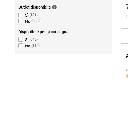
Outlet disponibile
Sì
(
121
)
I
No
(
536
)
Disponibile per la consegna
Sì
(
543
)
No
(
114
)
2
4