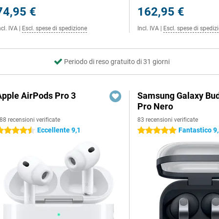
74,95 €
162,95 €
ncl. IVA
|
Escl. spese di spedizione
Incl. IVA
|
Escl. spese di spediz
Periodo di reso gratuito di 31 giorni
Apple AirPods Pro 3
Samsung Galaxy Bud
Pro Nero
88 recensioni verificate
83 recensioni verificate
Eccellente 9,1
Fantastico 9
.5 stelle
5 stelle