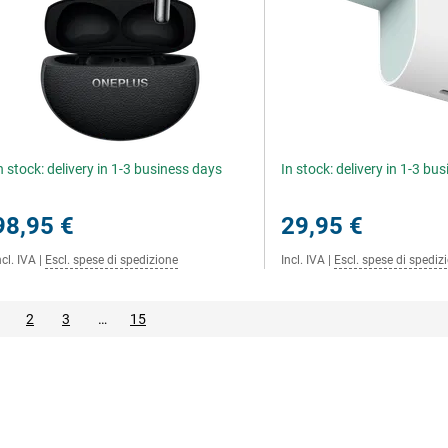
n stock: delivery in 1-3 business days
In stock: delivery in 1-3 bu
98,95 €
29,95 €
ncl. IVA
|
Escl. spese di spedizione
Incl. IVA
|
Escl. spese di spediz
2
3
…
15