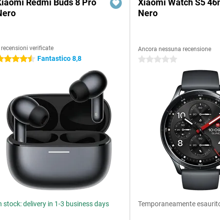
Xiaomi Redmi Buds 8 Pro
Xiaomi Watch S5 4
Nero
Nero
 recensioni verificate
Ancora nessuna recensione
Fantastico 8,8
.5 stelle
0 stelle
n stock: delivery in 1-3 business days
Temporaneamente esaurit