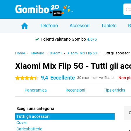
Telefono
Accessori
Tablets
B
I clienti valutano Gomibo
4.6/5
Home
Telefono
Xiaomi
Xiaomi Mix Flip 5G
Tutti gli accessori
Xiaomi Mix Flip 5G - Tutti gli ac
9,4
Eccellente
Non pi
4.5 stelle
30 recensioni verificate
Panoramica
Recensioni
Tips e tricks
Scegli una categoria:
O
Tutti gli accessori
Cover
Pro
Caricabatterie