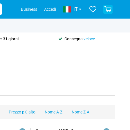
IT
Business
Accedi
r 31 giorni
Consegna
veloce
Prezzo più alto
Nome A-Z
Nome Z-A