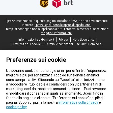
Piè di pagina legale
I prezzi menzionati in questa pagina includono l'IVA, se non diversamente
indicato.
I prezzi escludono le spese di spedizione.
I tempi di consegna non si applicano a tutti i prodotti o metodi di spedizione:
maggiori informazioni.
Informazioni su Gomibo.it
Privacy
Nota tipografica
Preferenze sui cookie
Termini e condizioni
© 2026 Gomibo.it
Preferenze sui cookie
Utilizziamo cookie e tecnologie simili per offrirti un’esperienza
migliore e più personalizzata. I cookie funzionali e analitici
sono sempre attivi. Cliccando su “Accetta” ci autorizzi anche
a raccogliere i tuoi dati e a condividerli con 3 partner a fini di
marketing, così da mostrarti annunci pertinenti. Puoi revocare
o modificare il consenso in qualsiasi momento. Scorri fino in
fondo alla pagina e clicca su ‘Preferenze sui cookie’ nel piè di
pagina. Scopri di più nella nostra
informativa sulla privacy
e
cookie policy
.