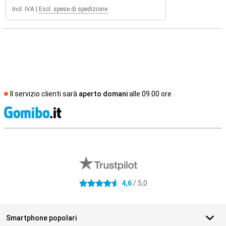
Incl. IVA
|
Escl. spese di spedizione
Il servizio clienti sarà
aperto domani
alle 09.00 ore
S
Recensioni esterne del negozio
4,6
/ 5,0
4.6 stelle
Smartphone popolari