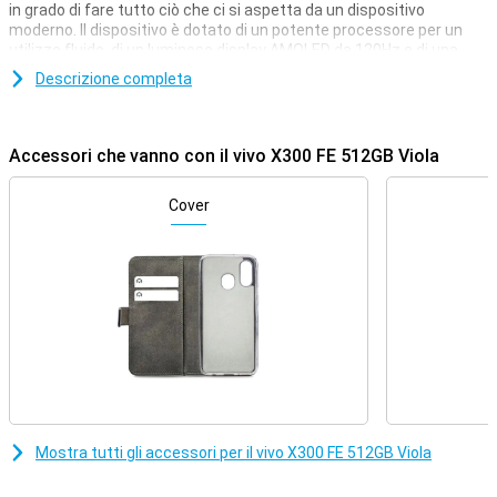
in grado di fare tutto ciò che ci si aspetta da un dispositivo
moderno. Il dispositivo è dotato di un potente processore per un
utilizzo fluido, di un luminoso display AMOLED da 120Hz e di una
grande batteria che vi permetterà di arrivare facilmente a fine
Descrizione completa
giornata. La ricarica è velocissima grazie a FlashCharge da 90W.
Potrete anche scattare foto nitide con le tre fotocamere posteriori
e la fotocamera frontale per selfie da 50MP.
Accessori che vanno con il vivo X300 FE 512GB Viola
Ultra-veloce da usare
Il vivo X300 FE è veloce in ogni operazione. Le applicazioni si aprono
Cover
all'istante, lo scorrimento è fluido e anche i giochi più pesanti
vengono eseguiti senza sforzo. Questo grazie al potente
processore Snapdragon 8 Gen 5 Mobile Platform e ai 12 GB di
memoria di lavoro. Anche quando si utilizzano più app
contemporaneamente, il dispositivo continua a funzionare senza
problemi. Le app che utilizzate spesso si caricano più velocemente,
quindi dovete aspettare meno. Utile se si fa molto multitasking o
semplicemente se si desidera un dispositivo che funzioni sempre
in modo fluido.
Schermo luminoso e fluido
Mostra tutti gli accessori per il vivo X300 FE 512GB Viola
Lo schermo del vivo X300 FE è davvero bello. I colori sono brillanti, i
neri profondi e i dettagli nitidi. Grazie alla frequenza di
aggiornamento di 120Hz, tutto risulta estremamente fluido