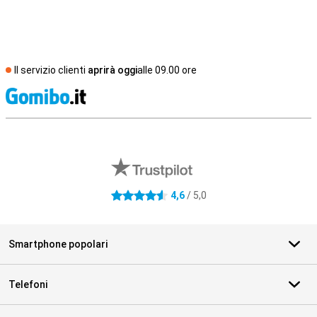
Il servizio clienti
aprirà oggi
alle 09.00 ore
S
Recensioni esterne del negozio
4,6
/ 5,0
4.6 stelle
Smartphone popolari
Telefoni