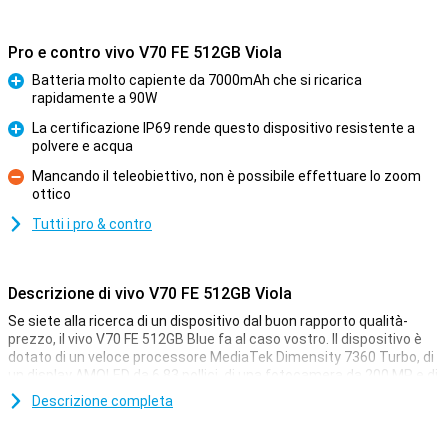
Pro e contro vivo V70 FE 512GB Viola
Batteria molto capiente da 7000mAh che si ricarica
rapidamente a 90W
Pro
La certificazione IP69 rende questo dispositivo resistente a
polvere e acqua
Pro
Mancando il teleobiettivo, non è possibile effettuare lo zoom
ottico
Contro
Tutti i pro & contro
Descrizione di vivo V70 FE 512GB Viola
Se siete alla ricerca di un dispositivo dal buon rapporto qualità-
prezzo, il vivo V70 FE 512GB Blue fa al caso vostro. Il dispositivo è
dotato di un veloce processore MediaTek Dimensity 7360 Turbo, di
un display AMOLED da 6,83 pollici, di una fotocamera da 200 MP e di
una grande batteria da 7000 mAh. Inoltre, avrete a disposizione la
Descrizione completa
connettività 5G, funzioni AI intelligenti e un design elegante.