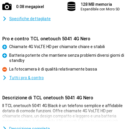
128 MB memoria
0.08 megapixel
Espandibile con Micro SD
Specifiche dettagliate
Pro e contro TCL onetouch 5041 4G Nero
Chiamate 4G VoLTE HD per chiamate chiare e stabili
Pro
Batteria potente che mantiene senza problemi diversi giorni di
standby
Pro
La fotocamera è di qualità relativamente bassa
Contro
Tutti i pro & contro
Descrizione di TCL onetouch 5041 4G Nero
Il TCL onetouch 5041 4G Black è un telefono semplice e affidabile
dotato di comode funzioni. Offre chiamate 4G VoLTE HD per
chiamate chiare, un design compatto e leggero e una batteria
potente. Inoltre, è disponibile il Bluetooth 5.0 per la connettività
wireless. Questo TCL onetouch 5041 4G è l'ideale se siete alla
Descrizione completa