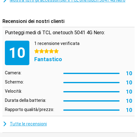
Mostra tutti gli accessori per il TCL onetouch 5041 4G Nero
disposti in modo chiaro. Questo rende il dispositivo ideale se non si
ha bisogno di uno schermo grande o complicato. I pulsanti sono
reattivi e consentono un utilizzo piacevole. È possibile effettuare
chiamate, inviare messaggi e navigare nel menu senza difficoltà.
Recensioni dei nostri clienti
Punteggi medi di TCL onetouch 5041 4G Nero:
1 recensione verificata
10
5 stelle
Fantastico
10
Camera:
10
Schermo:
10
Velocità:
10
Durata della batteria:
10
Rapporto qualità/prezzo:
Tutte le recensioni