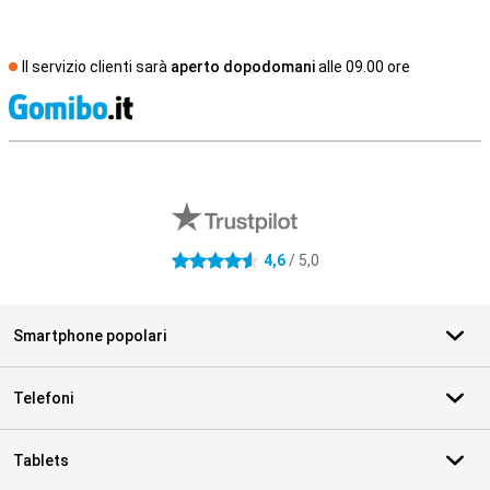
Il servizio clienti sarà
aperto dopodomani
alle 09.00 ore
S
Recensioni esterne del negozio
4,6
/ 5,0
4.6 stelle
Smartphone popolari
Telefoni
Tablets