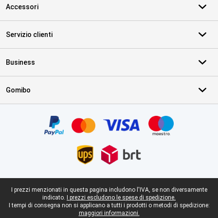
Accessori
Servizio clienti
Business
Gomibo
Certificati, metodi di pagamento, partner del servizio di consegna
Piè di pagina legale
I prezzi menzionati in questa pagina includono l'IVA, se non diversamente
indicato.
I prezzi escludono le spese di spedizione.
I tempi di consegna non si applicano a tutti i prodotti o metodi di spedizione:
maggiori informazioni.