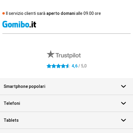
Il servizio clienti sarà
aperto domani
alle 09.00 ore
S
Recensioni esterne del negozio
4,6
/ 5,0
4.6 stelle
Smartphone popolari
Telefoni
Tablets