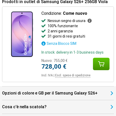
Prodotti in outlet di Samsung Galaxy S26+ 256GB Viola
automaticamente. E le regolari patch di sicurezza tengono lontani
gli hacker e le applicazioni dannose. Così potrete utilizzare il vostro
dispositivo in tutta tranquillità per gli anni a venire.
Condizione:
Come nuovo
Nessun segno di usura
Realizzato per l'ecosistema Galaxy
100% funzionante
Utilizzate già altri dispositivi Galaxy? Allora il Samsung Galaxy S26+
2 anni garanzia
256GB Purple funziona perfettamente con loro. Accoppiate il
31 giorni di resi gratuiti
vostro telefono con Galaxy Watch 8, Watch Ultra o Galaxy Buds 4
Senza Blocco SIM
(Pro) e beneficiate di abbinamenti intelligenti. Pensate a ricevere le
notifiche sul vostro Watch, a mettere automaticamente in pausa
In stock: delivery in 1-3 business days
la musica quando togliete gli auricolari o a effettuare chiamate in
vivavoce attraverso gli auricolari. Tutto funziona come un tutt'uno.
Nuovo:
755,00 €
728,00 €
Incl. IVA
|
Escl. spese di spedizione
Opzioni di colore e GB per il Samsung Galaxy S26+
Cosa c'è nella scatola?