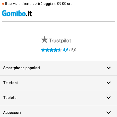
Il servizio clienti
aprirà oggi
alle 09.00 ore
S
Recensioni esterne del negozio
4,6
/ 5,0
4.6 stelle
Smartphone popolari
Telefoni
Tablets
Accessori