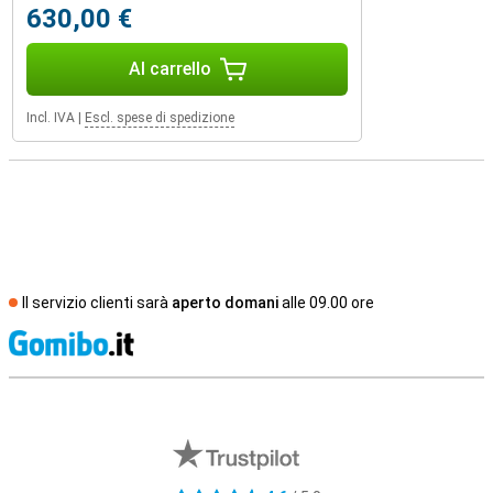
630,00 €
Al carrello
Incl. IVA
|
Escl. spese di spedizione
Il servizio clienti sarà
aperto domani
alle 09.00 ore
S
Recensioni esterne del negozio