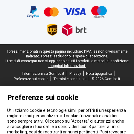
Certificati, metodi di pagamento, partner del servizio di consegna
Piè di pagina legale
I prezzi menzionati in questa pagina includono l'IVA, se non diversamente
indicato.
I prezzi escludono le spese di spedizione.
I tempi di consegna non si applicano a tutti i prodotti o metodi di spedizione:
maggiori informazioni.
Informazioni su Gomibo.it
Privacy
Nota tipografica
Preferenze sui cookie
Termini e condizioni
© 2026 Gomibo.it
Preferenze sui cookie
Utilizziamo cookie e tecnologie simili per offrirti un’esperienza
migliore e più personalizzata. I cookie funzionali e analitici
sono sempre attivi. Cliccando su “Accetta” ci autorizzi anche
a raccogliere i tuoi dati e a condividerli con 3 partner a fini di
marketing, così da mostrarti annunci pertinenti. Puoi revocare