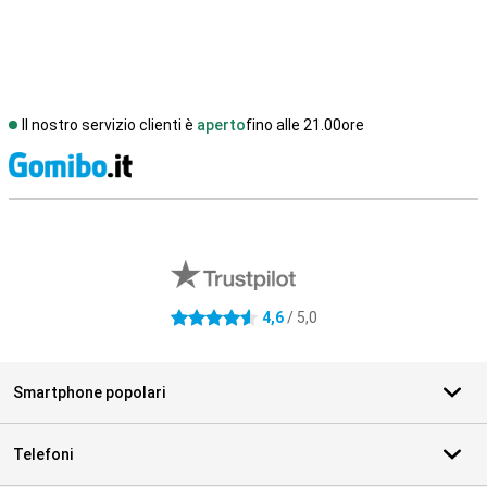
Il nostro servizio clienti è
aperto
fino alle 21.00ore
S
Recensioni esterne del negozio
4,6
/ 5,0
4.6 stelle
Smartphone popolari
Telefoni