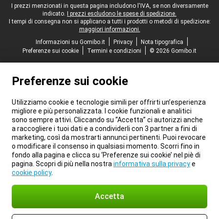
Piè di pagina legale
I prezzi menzionati in questa pagina includono l'IVA, se non diversamente
indicato.
I prezzi escludono le spese di spedizione.
I tempi di consegna non si applicano a tutti i prodotti o metodi di spedizione:
maggiori informazioni.
Informazioni su Gomibo.it
Privacy
Nota tipografica
Preferenze sui cookie
Termini e condizioni
© 2026 Gomibo.it
Preferenze sui cookie
Utilizziamo cookie e tecnologie simili per offrirti un’esperienza
migliore e più personalizzata. I cookie funzionali e analitici
sono sempre attivi. Cliccando su “Accetta” ci autorizzi anche
a raccogliere i tuoi dati e a condividerli con 3 partner a fini di
marketing, così da mostrarti annunci pertinenti. Puoi revocare
o modificare il consenso in qualsiasi momento. Scorri fino in
fondo alla pagina e clicca su ‘Preferenze sui cookie’ nel piè di
pagina. Scopri di più nella nostra
informativa sulla privacy
e
cookie policy
.
Accetta