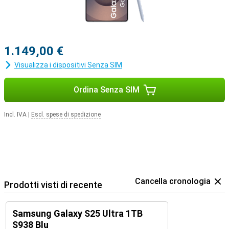
Ecosistema Samsung
Grazie al Galaxy Ecosystem, tutti i dispositivi Galaxy sono
coordinati in modo ottimale tra loro. Ad esempio, utilizzate il vostro
Samsung Galaxy S25 Ultra in combinazione con il Samsung Galaxy
Watch 7 o il Samsung Galaxy Watch Ultra per ottenere informazioni
1.149,00 €
ottimali sui dati relativi alla salute e allo sport. Oppure abbinate il
vostro nuovo dispositivo ai Samsung Galaxy Buds 3 o ai Samsung
Visualizza i dispositivi Senza SIM
Galaxy Buds 3 Pro. In questo modo, sarete avvisati quando
riceverete una chiamata e potrete rispondere con un solo tocco
sugli auricolari.
Ordina Senza SIM
Incl. IVA
|
Escl. spese di spedizione
Cancella cronologia
Prodotti visti di recente
Samsung Galaxy S25 Ultra 1TB
S938 Blu