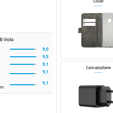
Cover
 Viola:
9,0
9,5
9,1
Caricabatterie
9,1
9,1
zo: