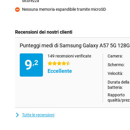
sicurezza
Pro
Nessuna memoria espandibile tramite microSD
Contro
Recensioni dei nostri clienti
Punteggi medi di Samsung Galaxy A57 5G 128GB
149 recensioni verificate
Camera:
9
,2
4.5 stelle
Schermo:
Eccellente
Velocità:
Durata della
batteria:
Rapporto
qualità/prez
Tutte le recensioni