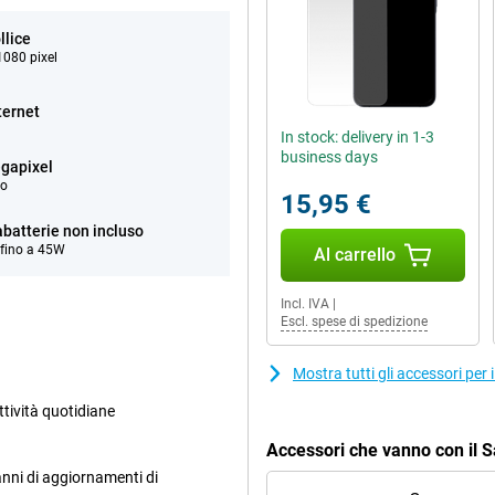
llice
080 pixel
ternet
In stock: delivery in 1-3
business days
gapixel
eo
15,95 €
abatterie non incluso
 fino a 45W
Al carrello
Incl. IVA
|
Escl. spese di spedizione
Mostra tutti gli accessori pe
ttività quotidiane
Accessori che vanno con il
nni di aggiornamenti di