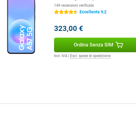
149 recensioni verificate
Eccellente 9,2
4.5 stelle
loci e stabili per tutto il giorno.
ultitasking, lo streaming e il
323,00 €
56, questo processore offre
ombinazione con il display Super
ntrolli fluidi durante lo
Ordina Senza SIM
e alla ricarica rapida da 45W
Incl. IVA
|
Escl. spese di spedizione
itivo quando necessario. Inoltre,
modo più efficiente, mantenendo lo
 potrete beneficiare di
 anche una connessione veloce e
ostruito per durare nel tempo
qua. Samsung offre anche un
menti Android e 6 anni di
sicuro e aggiornato. In
no ulteriormente protetti,
positivo.