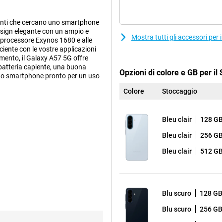
enti che cercano uno smartphone
design elegante con un ampio e
Mostra tutti gli accessori pe
 processore Exynos 1680 e alle
iciente con le vostre applicazioni
imento, il Galaxy A57 5G offre
 batteria capiente, una buona
Opzioni di colore e GB per 
uno smartphone pronto per un uso
Colore
Stoccaggio
 si rifà all'iconico design della
Bleu clair
128 G
dotate di Gorilla Glass Victus+
to assicurano un look premium e una
Bleu clair
256 G
t Island ridisegnato, con le lenti
Bleu clair
512 G
imalista.
 prestazioni e caratteristiche
leggermente inferiore, il
Blu scuro
128 G
Blu scuro
256 G
che semplificano le attività