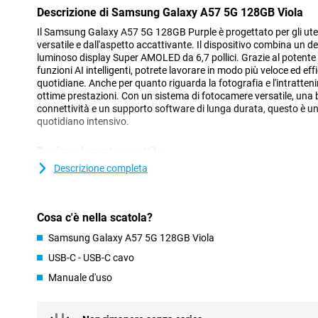
Descrizione di Samsung Galaxy A57 5G 128GB Viola
Il Samsung Galaxy A57 5G 128GB Purple è progettato per gli ut
versatile e dall'aspetto accattivante. Il dispositivo combina un 
luminoso display Super AMOLED da 6,7 pollici. Grazie al potente
funzioni AI intelligenti, potrete lavorare in modo più veloce ed eff
quotidiane. Anche per quanto riguarda la fotografia e l'intratten
ottime prestazioni. Con un sistema di fotocamere versatile, una
connettività e un supporto software di lunga durata, questo è 
quotidiano intensivo.
Design elegante e sottile
Il Samsung Galaxy A57 5G ha un design moderno e riconoscibile che
Descrizione completa
serie Galaxy A. Sia la parte anteriore che quella posteriore sono 
extra resistente. Il corpo sottile di soli 6,9 mm e il telaio robus
struttura robusta. Le fotocamere sono integrate nel design Ambien
Cosa c'è nella scatola?
che si fondono sottilmente nel design per un look elegante e min
Nell'ambito della serie Galaxy A, l'A57 offre un buon equilibrio tra
Samsung Galaxy A57 5G 128GB Viola
premium. Se cercate un dispositivo della stessa serie a un prezzo 
USB-C - USB-C cavo
Samsung Galaxy A37 è un'alternativa interessante.
Manuale d'uso
Funzioni AI per la comodità di tutti i giorni
Il Samsung Galaxy A57 5G 128GB Purple offre potenti funzioni AI 