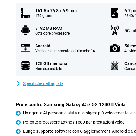
161.5 x 76.8 x 6.9 mm
6.7 po
179 grammi
2340x1
8192 MB RAM
5G-in
Octa-core processore
Android
50 me
Versione al momento del rilascio: 16
4k vid
128 GB memoria
Caric
Non espandibile
Carica
Specifiche dettagliate
Pro e contro Samsung Galaxy A57 5G 128GB Viola
Un agente AI personale aiuta a svolgere più velocemente le a
Pro
Potente processore Exynos 1680 per prestazioni veloci
Pro
Lungo supporto software con 6 aggiornamenti Android e 6 a