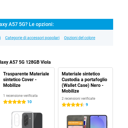
xy A57 5G? Le opzioni:
i
Categorie di accessori popolari
Opzioni del colore
alaxy A57 5G 128GB Viola
Trasparente Materiale
Materiale sintetico
sintetico Cover -
Custodia a portafoglio
Mobilize
(Wallet Case) Nero -
Mobilize
1 recensione verificata
2 recensioni verificate
10
5 stelle
9
4.5 stelle