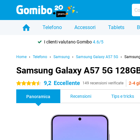
Telefono
Accessori
Tablets
B
I clienti valutano Gomibo
4.6/5
Home
Telefono
Samsung
Samsung Galaxy A57 5G
Samsung 
Samsung Galaxy A57 5G 128GB
9,2
Eccellente
2-4 gi
4.5 stelle
149 recensioni verificate
Recensioni
Tips e tricks
Panoramica