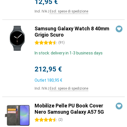
12,95 €
Incl. IVA
|
Escl. spese di spedizione
Samsung Galaxy Watch 8 40mm
Grigio Scuro
4.5 stelle
(
91
)
In stock: delivery in 1-3 business days
212,95 €
Outlet
180,95 €
Incl. IVA
|
Escl. spese di spedizione
Mobilize Pelle PU Book Cover
Nero Samsung Galaxy A57 5G
4.5 stelle
(
2
)