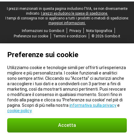
Piè di pagina legale
I prezzi menzionati in questa pagina includono l'IVA, se non diversamente
indicato.
I prezzi escludono le spese di spedizione.
I tempi di consegna non si applicano a tutti i prodotti o metodi di spedizione:
maggiori informazioni.
Informazioni su Gomibo.it
Privacy
Nota tipografica
Preferenze sui cookie
Termini e condizioni
© 2026 Gomibo.it
Preferenze sui cookie
Utilizziamo cookie e tecnologie simili per offrirti un’esperienza
migliore e più personalizzata. I cookie funzionali e analitici
sono sempre attivi. Cliccando su “Accetta” ci autorizzi anche
a raccogliere i tuoi dati e a condividerli con 3 partner a fini di
marketing, così da mostrarti annunci pertinenti. Puoi revocare
o modificare il consenso in qualsiasi momento. Scorri fino in
fondo alla pagina e clicca su ‘Preferenze sui cookie’ nel piè di
pagina. Scopri di più nella nostra
informativa sulla privacy
e
cookie policy
.
Accetta