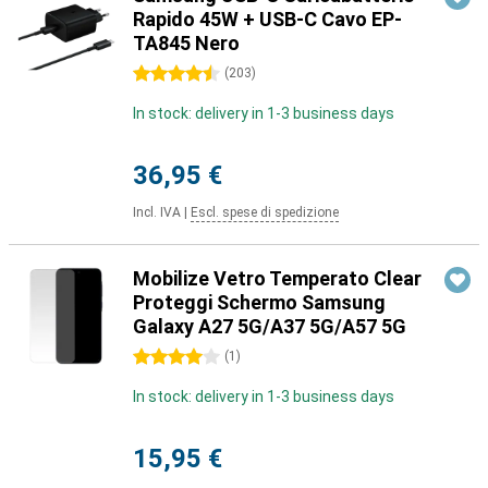
Rapido 45W + USB-C Cavo EP-
TA845 Nero
4.5 stelle
(
203
)
In stock: delivery in 1-3 business days
36,95 €
Incl. IVA
|
Escl. spese di spedizione
Mobilize Vetro Temperato Clear
Proteggi Schermo Samsung
Galaxy A27 5G/A37 5G/A57 5G
4 stelle
(
1
)
In stock: delivery in 1-3 business days
15,95 €