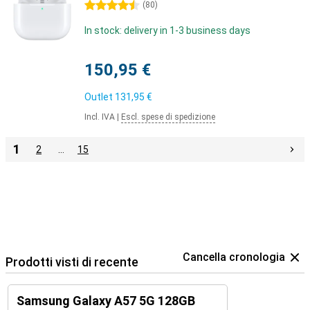
4.5 stelle
(
80
)
In stock: delivery in 1-3 business days
150,95 €
Outlet
131,95 €
Incl. IVA
|
Escl. spese di spedizione
1
2
…
15
Cancella cronologia
Prodotti visti di recente
Samsung Galaxy A57 5G 128GB