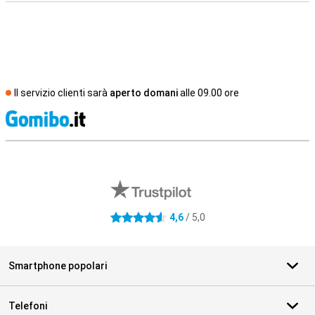
Il servizio clienti sarà
aperto domani
alle 09.00 ore
S
Recensioni esterne del negozio
4,6
/ 5,0
4.6 stelle
Smartphone popolari
Telefoni