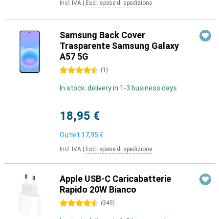
Incl. IVA
|
Escl. spese di spedizione
Samsung Back Cover
Trasparente Samsung Galaxy
A57 5G
4.5 stelle
(
1
)
In stock: delivery in 1-3 business days
18,95 €
Outlet
17,95 €
Incl. IVA
|
Escl. spese di spedizione
Apple USB-C Caricabatterie
Rapido 20W Bianco
4.5 stelle
(
349
)