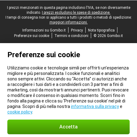
Piè di pagina legale
I prezzi menzionati in questa pagina includono l'IVA, se non diversamente
indicato.
I prezzi escludono le spese di spedizione.
I tempi di consegna non si applicano a tutti i prodotti o metodi di spedizione:
maggiori informazioni.
Informazioni su Gomibo.it
Privacy
Nota tipografica
Preferenze sui cookie
Termini e condizioni
© 2026 Gomibo.it
Preferenze sui cookie
Utilizziamo cookie e tecnologie simili per offrirti un’esperienza
migliore e più personalizzata. I cookie funzionali e analitici
sono sempre attivi. Cliccando su “Accetta” ci autorizzi anche
a raccogliere i tuoi dati e a condividerli con 3 partner a fini di
marketing, così da mostrarti annunci pertinenti. Puoi revocare
o modificare il consenso in qualsiasi momento. Scorri fino in
fondo alla pagina e clicca su ‘Preferenze sui cookie’ nel piè di
pagina. Scopri di più nella nostra
informativa sulla privacy
e
cookie policy
.
Accetta