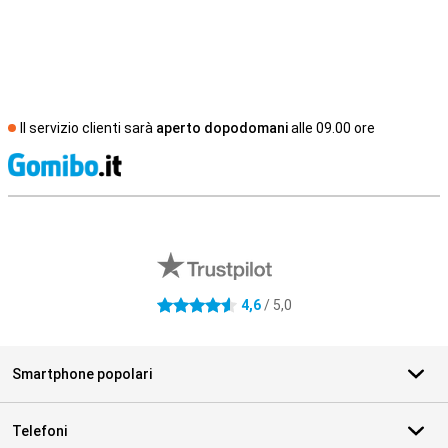
Il servizio clienti sarà
aperto dopodomani
alle 09.00 ore
S
Recensioni esterne del negozio
4,6
/ 5,0
4.6 stelle
Smartphone popolari
Telefoni