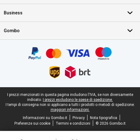
Business
Gomibo
Certificati, metodi di pagamento, partner del servizio di consegna
Piè di pagina legale
I prezzi menzionati in questa pagina includono l'IVA, se non diversamente
indicato.
I prezzi escludono le spese di spedizione.
I tempi di consegna non si applicano a tutti i prodotti o metodi di spedizione:
maggiori informazioni.
Informazioni su Gomibo.it
Privacy
Nota tipografica
Preferenze sui cookie
Termini e condizioni
© 2026 Gomibo.it