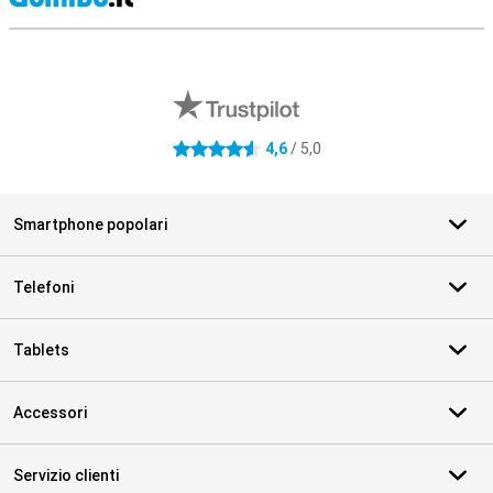
S
Recensioni esterne del negozio
4,6
/ 5,0
4.6 stelle
Smartphone popolari
Telefoni
Tablets
Accessori
Servizio clienti