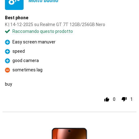
8
Molto buono
Best phone
K | 14-12-2025 su Realme GT 7T 12GB/256GB Nero
Raccomando questo prodotto
Easy screen manuver
Pro
speed
Pro
good camera
Pro
sometimes lag
Contro
buy
0
1