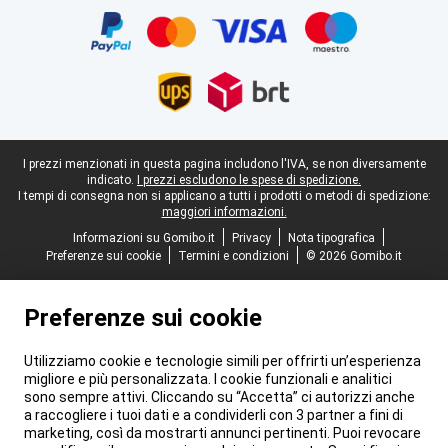
Piè di pagina legale
I prezzi menzionati in questa pagina includono l'IVA, se non diversamente
indicato.
I prezzi escludono le spese di spedizione.
I tempi di consegna non si applicano a tutti i prodotti o metodi di spedizione:
maggiori informazioni.
Informazioni su Gomibo.it
Privacy
Nota tipografica
Preferenze sui cookie
Termini e condizioni
© 2026 Gomibo.it
Preferenze sui cookie
Utilizziamo cookie e tecnologie simili per offrirti un’esperienza
migliore e più personalizzata. I cookie funzionali e analitici
sono sempre attivi. Cliccando su “Accetta” ci autorizzi anche
a raccogliere i tuoi dati e a condividerli con 3 partner a fini di
marketing, così da mostrarti annunci pertinenti. Puoi revocare