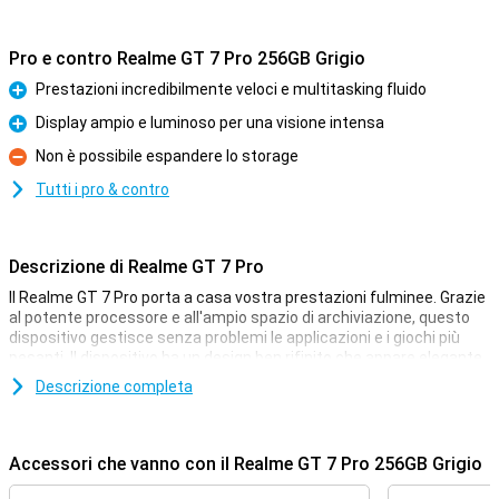
Pro e contro Realme GT 7 Pro 256GB Grigio
Prestazioni incredibilmente veloci e multitasking fluido
Pro
Display ampio e luminoso per una visione intensa
Pro
Non è possibile espandere lo storage
Contro
Tutti i pro & contro
Descrizione di Realme GT 7 Pro
Il Realme GT 7 Pro porta a casa vostra prestazioni fulminee. Grazie
al potente processore e all'ampio spazio di archiviazione, questo
dispositivo gestisce senza problemi le applicazioni e i giochi più
pesanti. Il dispositivo ha un design ben rifinito che appare elegante
e moderno. Con questo Realme GT 7 Pro, sarete pronti per tutte le
Descrizione completa
vostre attività quotidiane e non solo, senza alcun intoppo.
Display ampio e luminoso
Accessori che vanno con il Realme GT 7 Pro 256GB Grigio
Il Realme GT 7 Pro ha un display incredibilmente grande e luminoso.
Questo permette di godere di colori vivaci e dettagli nitidi, ideali per