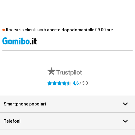
Il servizio clienti sarà
aperto dopodomani
alle 09.00 ore
S
Recensioni esterne del negozio
4,6
/ 5,0
4.6 stelle
Smartphone popolari
Telefoni