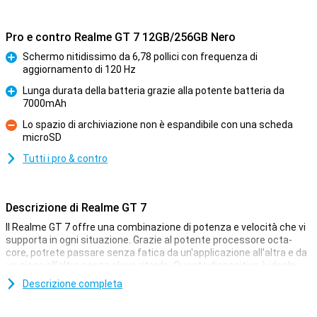
Pro e contro Realme GT 7 12GB/256GB Nero
Schermo nitidissimo da 6,78 pollici con frequenza di
aggiornamento di 120 Hz
Pro
Lunga durata della batteria grazie alla potente batteria da
7000mAh
Pro
Lo spazio di archiviazione non è espandibile con una scheda
microSD
Contro
Tutti i pro & contro
Descrizione di Realme GT 7
Il Realme GT 7 offre una combinazione di potenza e velocità che vi
supporta in ogni situazione. Grazie al potente processore octa-
core, potrete passare senza fatica da un'applicazione all'altra e da
un gioco all'altro senza alcun ritardo. Questo dispositivo è ideale
per tutti coloro che amano le prestazioni fluide, sia che si tratti di
Descrizione completa
giochi ad alta intensità grafica sia che si utilizzino più app
contemporaneamente. Anche lo spazio di archiviazione è
sufficiente per tutte le app, le foto e i video. Questo rende il Realme