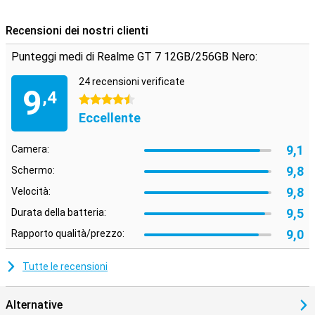
forte e stabile anche in luoghi con un segnale debole. Supporta il
5G, consentendovi di beneficiare di download fulminei e chat video
Recensioni dei nostri clienti
fluide. Questo smartphone vi permette di rimanere in contatto con
amici e familiari, di lavorare senza interruzioni e di trasmettere i
Punteggi medi di Realme GT 7 12GB/256GB Nero:
vostri contenuti preferiti senza intoppi.
24 recensioni verificate
9
,4
4.5 stelle
Eccellente
9,1
Camera:
9,8
Schermo:
9,8
Velocità:
9,5
Durata della batteria:
9,0
Rapporto qualità/prezzo:
Tutte le recensioni
Alternative