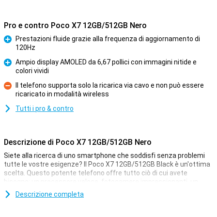
Pro e contro Poco X7 12GB/512GB Nero
Prestazioni fluide grazie alla frequenza di aggiornamento di
120Hz
Pro
Ampio display AMOLED da 6,67 pollici con immagini nitide e
colori vividi
Pro
Il telefono supporta solo la ricarica via cavo e non può essere
ricaricato in modalità wireless
Contro
Tutti i pro & contro
Descrizione di Poco X7 12GB/512GB Nero
Siete alla ricerca di uno smartphone che soddisfi senza problemi
tutte le vostre esigenze? Il Poco X7 12GB/512GB Black è un'ottima
scelta. Questo potente telefono offre tutto ciò di cui avete
bisogno: un processore veloce, fotocamere impressionanti, un
display ampio e luminoso e una batteria che non vi deluderà. Il tutto
Descrizione completa
con certificazione IP68. Con questo smartphone, avrete a casa
vostra una centrale elettrica affidabile e versatile.