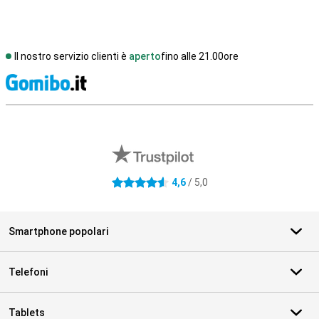
Il nostro servizio clienti è
aperto
fino alle 21.00ore
S
Recensioni esterne del negozio
4,6
/ 5,0
4.6 stelle
Smartphone popolari
Telefoni
Tablets