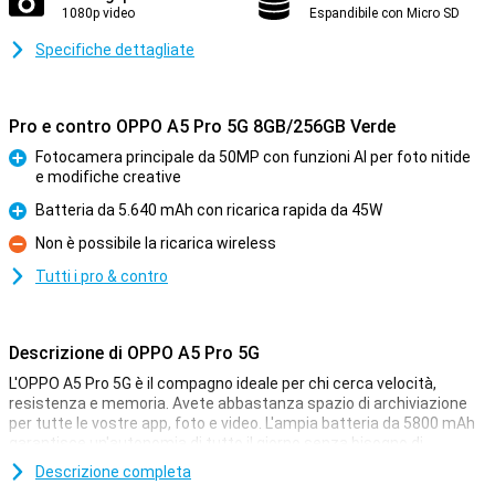
1080p video
Espandibile con Micro SD
Specifiche dettagliate
Pro e contro OPPO A5 Pro 5G 8GB/256GB Verde
Fotocamera principale da 50MP con funzioni AI per foto nitide
e modifiche creative
Pro
Batteria da 5.640 mAh con ricarica rapida da 45W
Pro
Non è possibile la ricarica wireless
Contro
Tutti i pro & contro
Descrizione di OPPO A5 Pro 5G
L'OPPO A5 Pro 5G è il compagno ideale per chi cerca velocità,
resistenza e memoria. Avete abbastanza spazio di archiviazione
per tutte le vostre app, foto e video. L'ampia batteria da 5800 mAh
garantisce un'autonomia di tutto il giorno senza bisogno di
ricariche intermedie. Se a ciò si aggiunge il luminoso schermo LCD
Descrizione completa
da 6,67 pollici e la fotocamera da 50MP, si ottiene un buon