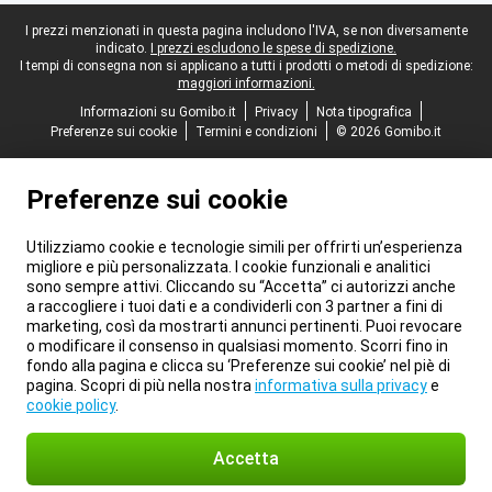
Piè di pagina legale
I prezzi menzionati in questa pagina includono l'IVA, se non diversamente
indicato.
I prezzi escludono le spese di spedizione.
I tempi di consegna non si applicano a tutti i prodotti o metodi di spedizione:
maggiori informazioni.
Informazioni su Gomibo.it
Privacy
Nota tipografica
Preferenze sui cookie
Termini e condizioni
© 2026 Gomibo.it
Preferenze sui cookie
Utilizziamo cookie e tecnologie simili per offrirti un’esperienza
migliore e più personalizzata. I cookie funzionali e analitici
sono sempre attivi. Cliccando su “Accetta” ci autorizzi anche
a raccogliere i tuoi dati e a condividerli con 3 partner a fini di
marketing, così da mostrarti annunci pertinenti. Puoi revocare
o modificare il consenso in qualsiasi momento. Scorri fino in
fondo alla pagina e clicca su ‘Preferenze sui cookie’ nel piè di
pagina. Scopri di più nella nostra
informativa sulla privacy
e
cookie policy
.
Accetta