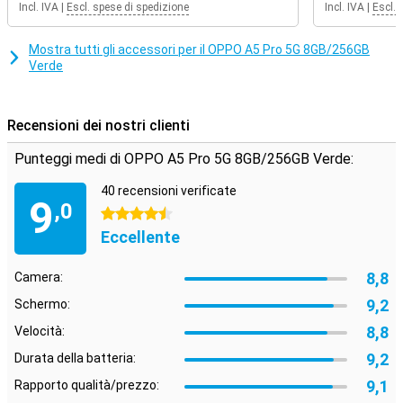
Incl. IVA
|
Escl. spese di spedizione
Incl. IVA
|
Escl. 
quotidiano, ad esempio grazie all'intelligenza artificiale. Oltre a
migliorare le foto, questo dispositivo può anche riassumere,
tradurre e riscrivere i documenti con l'assistente AI. Oppure
Mostra tutti gli accessori per il OPPO A5 Pro 5G 8GB/256GB
utilizzare l'app Note, dove l'intelligenza artificiale aiuta a migliorare,
Verde
formattare o chiarire automaticamente le note. Questo dispositivo
è adatto anche per i giochi, grazie a funzioni intelligenti che
garantiscono prestazioni fluide, lag minimi e raffreddamento del
Recensioni dei nostri clienti
dispositivo.
Punteggi medi di OPPO A5 Pro 5G 8GB/256GB Verde:
40 recensioni verificate
9
,0
4.5 stelle
Eccellente
8,8
Camera:
9,2
Schermo:
8,8
Velocità:
9,2
Durata della batteria:
9,1
Rapporto qualità/prezzo: