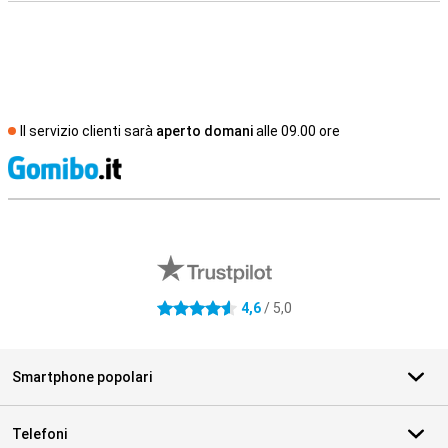
Il servizio clienti sarà
aperto domani
alle 09.00 ore
S
Recensioni esterne del negozio
4,6
/ 5,0
4.6 stelle
Smartphone popolari
Telefoni