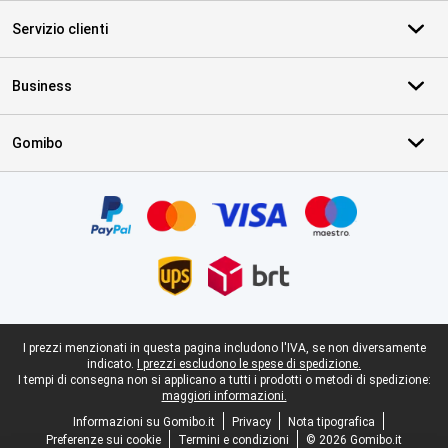
Servizio clienti
Business
Gomibo
Certificati, metodi di pagamento, partner del servizio di consegna
Piè di pagina legale
I prezzi menzionati in questa pagina includono l'IVA, se non diversamente
indicato.
I prezzi escludono le spese di spedizione.
I tempi di consegna non si applicano a tutti i prodotti o metodi di spedizione:
maggiori informazioni.
Informazioni su Gomibo.it
Privacy
Nota tipografica
Preferenze sui cookie
Termini e condizioni
© 2026 Gomibo.it