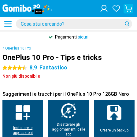
Pagamenti
sicuri
OnePlus 10 Pro
OnePlus 10 Pro - Tips e tricks
8,9
Fantastico
4.5 stelle
Non più disponibile
Suggerimenti e trucchi per il OnePlus 10 Pro 128GB Nero
Disattivare gli
Installare le
aggiornamenti delle
Creare un backup
applicazioni
app