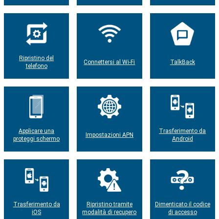
Ripristino del
Connettersi al Wi-Fi
TalkBack
telefono
Applicare una
Trasferimento da
Impostazioni APN
proteggi schermo
Android
Trasferimento da
Ripristino tramite
Dimenticato il codice
iOS
modalità di recupero
di accesso