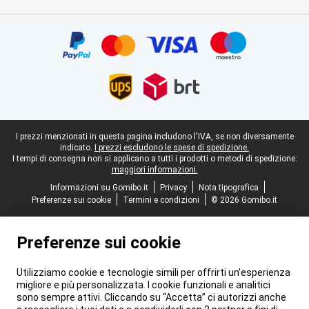
Certificati, metodi di pagamento, partner del servizio di consegna
Piè di pagina legale
I prezzi menzionati in questa pagina includono l'IVA, se non diversamente
indicato.
I prezzi escludono le spese di spedizione.
I tempi di consegna non si applicano a tutti i prodotti o metodi di spedizione:
maggiori informazioni.
Informazioni su Gomibo.it
Privacy
Nota tipografica
Preferenze sui cookie
Termini e condizioni
© 2026 Gomibo.it
Preferenze sui cookie
Utilizziamo cookie e tecnologie simili per offrirti un’esperienza
migliore e più personalizzata. I cookie funzionali e analitici
sono sempre attivi. Cliccando su “Accetta” ci autorizzi anche