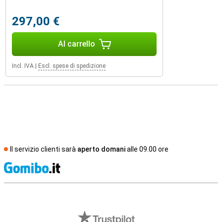
297,00 €
Al carrello
Incl. IVA
|
Escl. spese di spedizione
Il servizio clienti sarà
aperto domani
alle 09.00 ore
S
Recensioni esterne del negozio