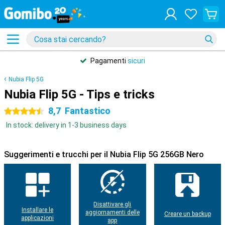
Pagamenti
sicuri
Nubia Flip 5G
Nubia Flip 5G - Tips e tricks
8,7
Fantastico
4.5 stelle
In stock: delivery in 1-3 business days
Suggerimenti e trucchi per il Nubia Flip 5G 256GB Nero
Disattivare gli
Installare le
aggiornamenti delle
Creare un backup
applicazioni
app