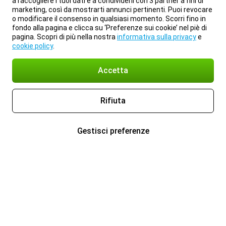
a raccogliere i tuoi dati e a condividerli con 3 partner a fini di
marketing, così da mostrarti annunci pertinenti. Puoi revocare
o modificare il consenso in qualsiasi momento. Scorri fino in
fondo alla pagina e clicca su ‘Preferenze sui cookie’ nel piè di
pagina. Scopri di più nella nostra
informativa sulla privacy
e
cookie policy
.
Accetta
Rifiuta
Gestisci preferenze