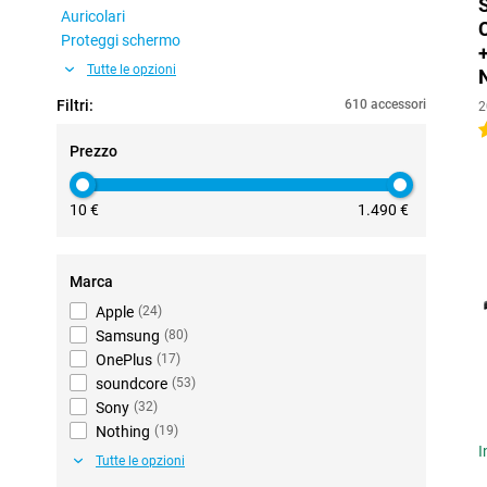
Auricolari
Proteggi schermo
Tutte le opzioni
Filtri:
610 accessori
2
4
Prezzo
10 €
1.490 €
Marca
Apple
(
24
)
Samsung
(
80
)
OnePlus
(
17
)
soundcore
(
53
)
Sony
(
32
)
Nothing
(
19
)
I
Tutte le opzioni