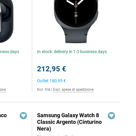
siness days
In stock: delivery in 1-3 business days
212,95 €
Outlet
180,95 €
ione
Incl. IVA
|
Escl. spese di spedizione
nco
Samsung Galaxy Watch 8
Classic Argento (Cinturino
Nera)