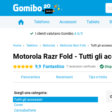
Telefono
Accessori
Tablets
B
I clienti valutano Gomibo
4.6/5
Home
Telefono
Motorola
Motorola Razr Fold
Tutti gli accesso
Motorola Razr Fold - Tutti gli a
9,9
Fantastico
Disp
5 stelle
7 recensioni verificate
Panoramica
Recensioni
Tips e tricks
Scegli una categoria:
O
Tutti gli accessori
Cover
Pro
Caricabatterie