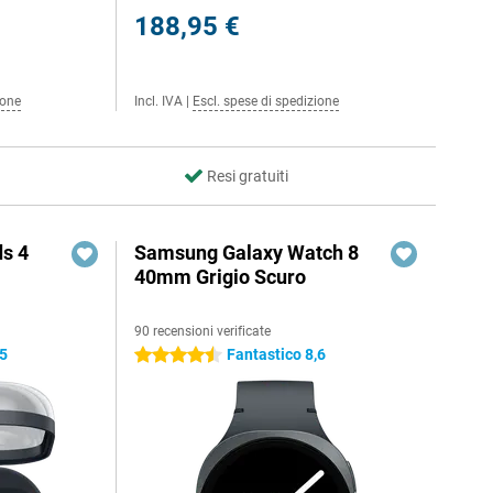
188,95 €
ione
Incl. IVA
|
Escl. spese di spedizione
Resi gratuiti
s 4
Samsung Galaxy Watch 8
40mm Grigio Scuro
90 recensioni verificate
,5
Fantastico 8,6
4.5 stelle