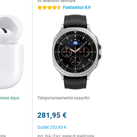
96 recensioni verificate
Fantastico 8,9
4.5 stelle
siness days
Temporaneamente esaurito
281,95 €
Outlet
253,95 €
ione
Incl. IVA
|
Escl. spese di spedizione