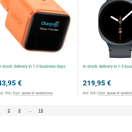
n stock: delivery in 1-3 business days
In stock: delivery in 1-3 bu
43,95 €
219,95 €
ncl. IVA
|
Escl. spese di spedizione
Incl. IVA
|
Escl. spese di spediz
2
3
…
15