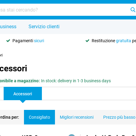
usiness
Servizio clienti
Pagamenti
sicuri
Restituzione
gratuita
pe
ri
ccessori
onibile a magazzino:
In stock: delivery in 1-3 business days
Accessori
rdina per:
Consigliato
Migliori recensioni
Prezzo più basso
dotti