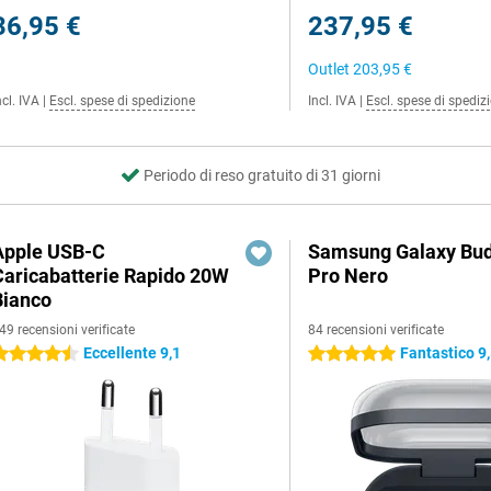
36,95 €
237,95 €
Outlet
203,95 €
ncl. IVA
|
Escl. spese di spedizione
Incl. IVA
|
Escl. spese di spediz
Periodo di reso gratuito di 31 giorni
Apple USB-C
Samsung Galaxy Bud
Caricabatterie Rapido 20W
Pro Nero
Bianco
49 recensioni verificate
84 recensioni verificate
Eccellente 9,1
Fantastico 9
.5 stelle
5 stelle