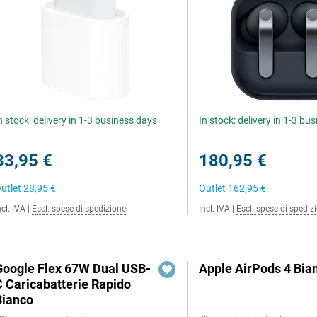
n stock: delivery in 1-3 business days
In stock: delivery in 1-3 bu
33,95 €
180,95 €
utlet
28,95 €
Outlet
162,95 €
ncl. IVA
|
Escl. spese di spedizione
Incl. IVA
|
Escl. spese di spediz
Google Flex 67W Dual USB-
Apple AirPods 4 Bia
C Caricabatterie Rapido
Bianco