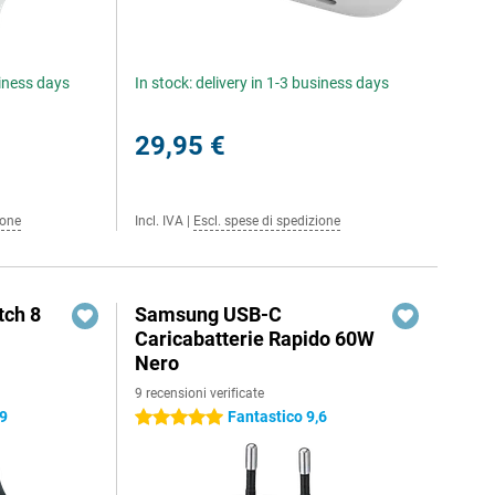
siness days
In stock: delivery in 1-3 business days
29,95 €
ione
Incl. IVA
|
Escl. spese di spedizione
ch 8
Samsung USB-C
Caricabatterie Rapido 60W
Nero
9 recensioni verificate
,9
Fantastico 9,6
5 stelle