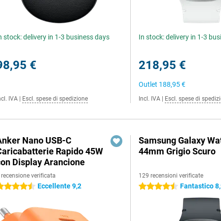
n stock: delivery in 1-3 business days
In stock: delivery in 1-3 bu
98,95 €
218,95 €
Outlet
188,95 €
ncl. IVA
|
Escl. spese di spedizione
Incl. IVA
|
Escl. spese di spediz
Anker Nano USB-C
Samsung Galaxy Wat
Caricabatterie Rapido 45W
44mm Grigio Scuro
con Display Arancione
 recensione verificata
129 recensioni verificate
Eccellente 9,2
Fantastico 8
.5 stelle
4.5 stelle