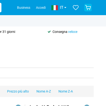
IT
Business
Accedi
r 31 giorni
Consegna
veloce
Prezzo più alto
Nome A-Z
Nome Z-A