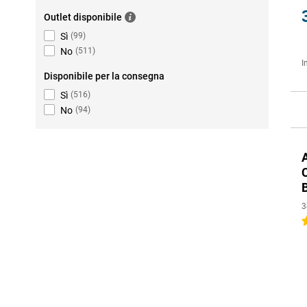
Outlet disponibile
Sì
(
99
)
No
(
511
)
I
Disponibile per la consegna
Sì
(
516
)
No
(
94
)
3
4