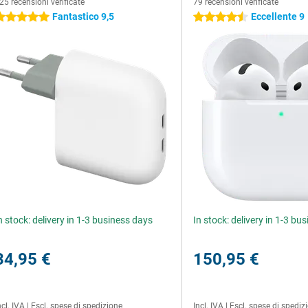
25 recensioni verificate
79 recensioni verificate
Fantastico 9,5
Eccellente 9
 stelle
4.5 stelle
n stock: delivery in 1-3 business days
In stock: delivery in 1-3 bu
34,95 €
150,95 €
ncl. IVA
|
Escl. spese di spedizione
Incl. IVA
|
Escl. spese di spediz