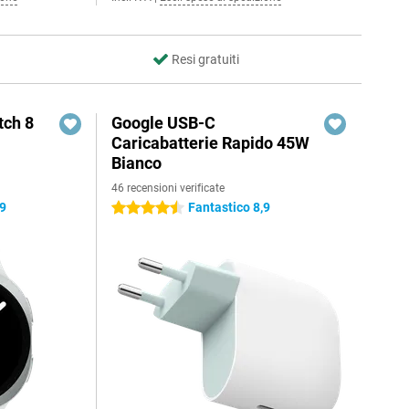
Resi gratuiti
ch 8
Google USB-C
Caricabatterie Rapido 45W
Bianco
46 recensioni verificate
,9
Fantastico 8,9
4.5 stelle