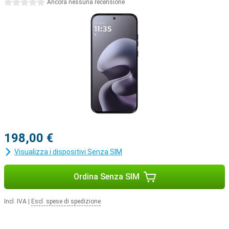
potente. Potrete godervi al meglio musica, film e giochi. Inoltre, il
0 stelle
Ancora nessuna recensione
Motorola Moto G67 offre utili extra come il riconoscimento facciale
e lo scanner di impronte digitali. Funzioni AI intelligenti come Google
Gemini e Circle to Search rendono questo smartphone molto facile
da usare.
198,00 €
Visualizza i dispositivi Senza SIM
Ordina Senza SIM
Incl. IVA
|
Escl. spese di spedizione