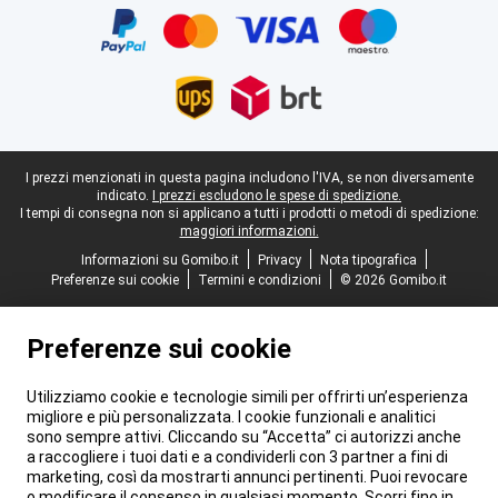
Piè di pagina legale
I prezzi menzionati in questa pagina includono l'IVA, se non diversamente
indicato.
I prezzi escludono le spese di spedizione.
I tempi di consegna non si applicano a tutti i prodotti o metodi di spedizione:
maggiori informazioni.
Informazioni su Gomibo.it
Privacy
Nota tipografica
Preferenze sui cookie
Termini e condizioni
© 2026 Gomibo.it
Preferenze sui cookie
Utilizziamo cookie e tecnologie simili per offrirti un’esperienza
migliore e più personalizzata. I cookie funzionali e analitici
sono sempre attivi. Cliccando su “Accetta” ci autorizzi anche
a raccogliere i tuoi dati e a condividerli con 3 partner a fini di
marketing, così da mostrarti annunci pertinenti. Puoi revocare
o modificare il consenso in qualsiasi momento. Scorri fino in