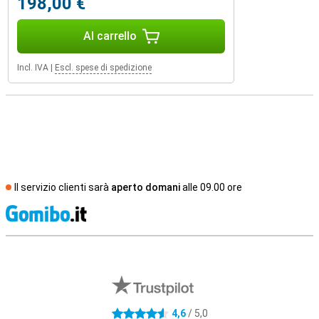
198,00 €
Al carrello
Incl. IVA
|
Escl. spese di spedizione
Il servizio clienti sarà
aperto domani
alle 09.00 ore
S
Recensioni esterne del negozio
4,6
/ 5,0
4.6 stelle