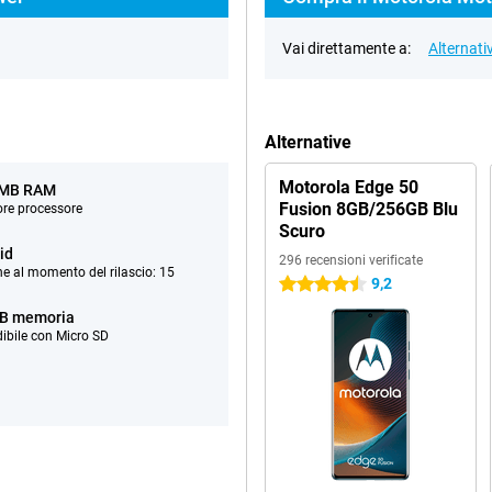
Vai direttamente a:
Alternati
Alternative
Motorola Edge 50
 MB RAM
Fusion 8GB/256GB Blu
ore processore
Scuro
id
296 recensioni verificate
ne al momento del rilascio: 15
9,2
4.5 stelle
B memoria
ibile con Micro SD