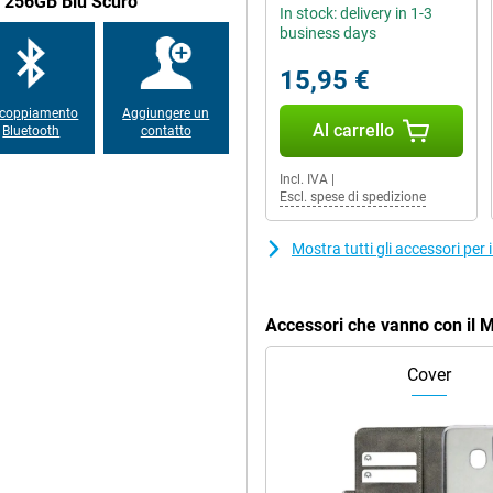
r 256GB Blu Scuro
eochiamate. Funzioni intelligenti
In stock: delivery in 1-3
oogle Photos vi aiuteranno a
business days
15,95 €
coppiamento
Aggiungere un
si sente a proprio agio nella
Al carrello
Bluetooth
contatto
ne IP64, che lo rende più resistente
canner di impronte digitali e si può
esto modo si combinano stile,
Incl. IVA
|
lecitazioni.
Escl. spese di spedizione
Mostra tutti gli accessori p
Accessori che vanno con il
Cover