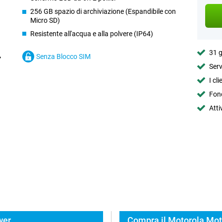
256 GB spazio di archiviazione (Espandibile con
Micro SD)
Resistente all'acqua e alla polvere (IP64)
31 g
Senza Blocco SIM
Serv
I cl
Fond
Atti
wer
Compra il Motorola Mot