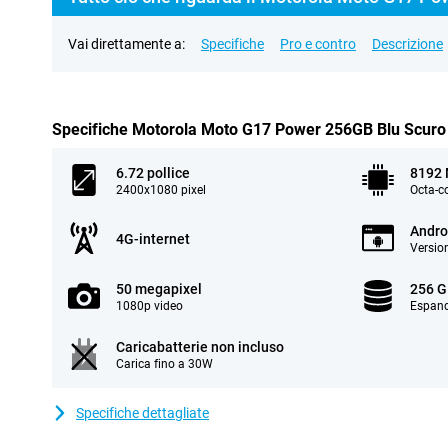
Vai direttamente a:
Specifiche
Pro e contro
Descrizione
Specifiche Motorola Moto G17 Power 256GB Blu Scuro
6.72 pollice
8192
2400x1080 pixel
Octa-c
Andro
4G-internet
Versio
50 megapixel
256 G
1080p video
Espand
Caricabatterie non incluso
Carica fino a 30W
Specifiche dettagliate