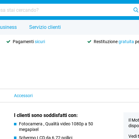
usiness
Servizio clienti
Pagamenti
sicuri
Restituzione
gratuita
pe
Accessori
I clienti sono soddisfatti con:
Il Mo
Fotocamera , Qualità video 1080p a 50
dispo
megapixel
Vedi 
Schermo LCD da 6.72 pollici