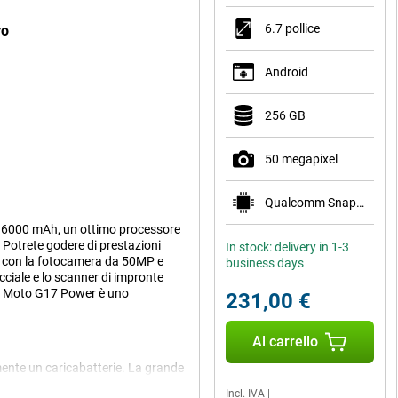
6.7 pollice
ro
Android
256 GB
50 megapixel
Qualcomm Snapdragon 7s Gen 2
a 6000 mAh, un ottimo processore
 Potrete godere di prestazioni
In stock: delivery in 1-3
de con la fotocamera da 50MP e
business days
cciale e lo scanner di impronte
ola Moto G17 Power è uno
231,00 €
Al carrello
nte un caricabatterie. La grande
 medio. Ideale per chi è spesso in
Incl. IVA
|