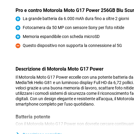
Pro e contro Motorola Moto G17 Power 256GB Blu Scu
La grande batteria da 6.000 mAh dura fino a oltre 2 giorni
Pro
Fotocamera da 50 MP con sensore Sony per foto nitide
Pro
Memoria espandibile con scheda microSD
Pro
Questo dispositivo non supporta la connessione al 5G
Contro
Descrizione di Motorola Moto G17 Power
Il Motorola Moto G17 Power eccelle con una potente batteria d
MediaTek Helio G81 e un luminoso display Full HD da 6,72 pollici.
veloci grazie a una buona memoria di lavoro, scattare foto niti
utilizzare i comodi sistemi di sicurezza come il riconoscimento fa
digitali. Con un design elegante e resistente all'acqua, il Motor
smartphone completo per l'uso quotidiano.
Batteria potente
Con il Motorola Moto G17 Power non dovrete cercare continuame
batteria da 6000 mAh dura fino a più di due giorni con un utilizzo