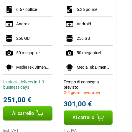
6.67 pollice
6.36 pollice
Android
Android
256 GB
256 GB
50 megapixel
50 megapixel
MediaTek Dimensity 7300
MediaTek Dimensity 7400
In stock: delivery in 1-3
Tempo di consegna
business days
previsto:
2-4 giorni lavorativi
251,00 €
301,00 €
Al carrello
Al carrello
Incl. IVA
|
Incl. IVA
|