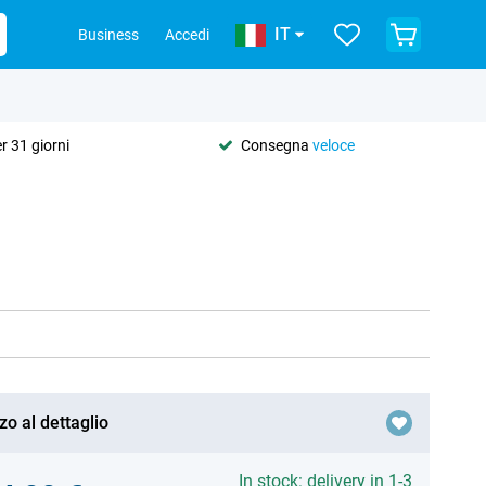
IT
Business
Accedi
r 31 giorni
Consegna
veloce
zo al dettaglio
In stock: delivery in 1-3