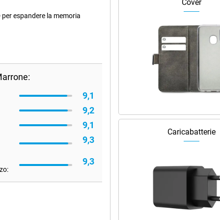
Cover
SD per espandere la memoria
Marrone:
9,1
9,2
9,1
Caricabatterie
9,3
9,3
zo: