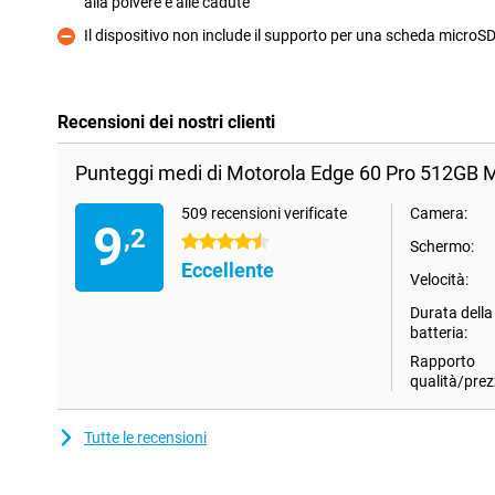
alla polvere e alle cadute
Pro
Il dispositivo non include il supporto per una scheda micro
Contro
Recensioni dei nostri clienti
Punteggi medi di Motorola Edge 60 Pro 512GB 
509 recensioni verificate
Camera:
9
,2
4.5 stelle
Schermo:
Eccellente
Velocità:
Durata della
batteria:
Rapporto
qualità/prez
Tutte le recensioni