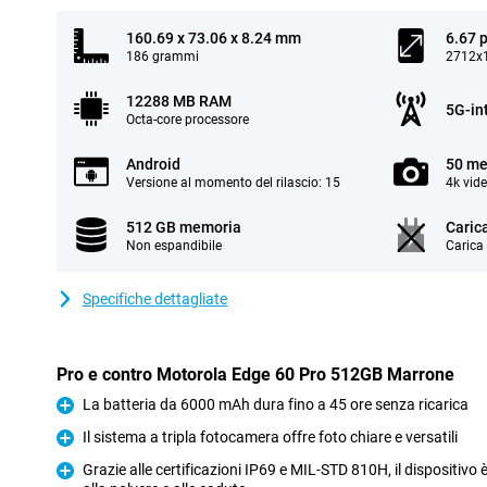
160.69 x 73.06 x 8.24 mm
6.67 p
186 grammi
2712x1
12288 MB RAM
5G-in
Octa-core processore
Android
50 me
Versione al momento del rilascio: 15
4k vid
512 GB memoria
Caric
Non espandibile
Carica
Specifiche dettagliate
Pro e contro Motorola Edge 60 Pro 512GB Marrone
La batteria da 6000 mAh dura fino a 45 ore senza ricarica
Pro
Il sistema a tripla fotocamera offre foto chiare e versatili
Pro
Grazie alle certificazioni IP69 e MIL-STD 810H, il dispositivo è