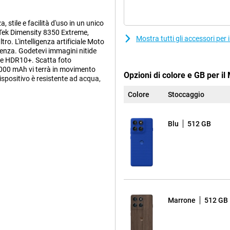
tile e facilità d'uso in un unico
aTek Dimensity 8350 Extreme,
Mostra tutti gli accessori pe
ro. L'intelligenza artificiale Moto
guenza. Godetevi immagini nitide
D e HDR10+. Scatta foto
6000 mAh vi terrà in movimento
Opzioni di colore e GB per i
dispositivo è resistente ad acqua,
Colore
Stoccaggio
onsente di ottenere uno scatto
Blu
512 GB
da 50MP con sensore Sony LYTIA
ad Pixel garantisce immagini
biettivo ultragrandangolare da 50MP
 visione di 120°. Volete catturare
ro integrato. Per i ritratti e i
e Super Zoom 50x, ideale per primi
oi appariate sempre splendenti
Marrone
512 GB
fornisce regolazioni automatiche
elligenti come Ultra HDR, modalità