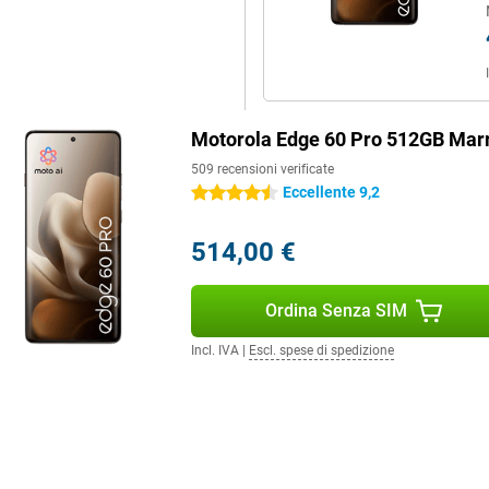
nti come "Avvisami", "Presta
namenti concisi, trascrizioni
arvi nelle vostre attività
nte informazioni cerchiando
sazioni naturali con l'intelligenza
to funziona in modo rapido e
Motorola Edge 60 Pro 512GB Mar
509 recensioni verificate
Eccellente 9,2
4.5 stelle
nte, ma anche fatto per durare.
514,00 €
a fino a 1,5 metri di profondità per
re MIL-STD 810H, il che significa
C) e umidità elevata. Lo schermo
e a cadute e graffi rispetto alle
Ordina Senza SIM
Incl. IVA
|
Escl. spese di spedizione
Extreme. Se a questo si
ottiene un dispositivo veloce e
le.