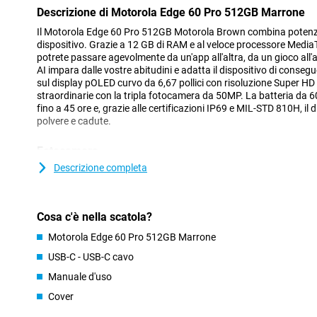
Descrizione di Motorola Edge 60 Pro 512GB Marrone
Il Motorola Edge 60 Pro 512GB Motorola Brown combina potenza, s
dispositivo. Grazie a 12 GB di RAM e al veloce processore Medi
potrete passare agevolmente da un'app all'altra, da un gioco all'alt
AI impara dalle vostre abitudini e adatta il dispositivo di conse
sul display pOLED curvo da 6,67 pollici con risoluzione Super H
straordinarie con la tripla fotocamera da 50MP. La batteria da 
fino a 45 ore e, grazie alle certificazioni IP69 e MIL-STD 810H, il 
polvere e cadute.
Fotocamera
Il sistema a tre fotocamere sul retro del Motorola Edge 60 Pro c
Descrizione completa
eccezionale in qualsiasi situazione. La fotocamera principale 
700C, stabilizzazione ottica dell'immagine (OIS) e tecnologia Qu
chiare e nitide, anche in condizioni di scarsa illuminazione. L'o
Cosa c'è nella scatola?
cattura paesaggi e foto di gruppo a tutto campo con un angolo di
i dettagli più piccoli, come fiori o texture? Utilizzate l'obiettivo mac
Motorola Edge 60 Pro 512GB Marrone
soggetti lontani, c'è il teleobiettivo da 10MP con zoom ottico 3x 
piani nitidi da lontano.
USB-C - USB-C cavo
La fotocamera frontale per selfie da 50MP assicura che anche v
Manuale d'uso
nelle foto, anche in condizioni di scarsa illuminazione. Moto AI 
Cover
nel processo. Il sistema di fotocamera include anche funzioni int
Ritratto e stabilizzazione adattiva.