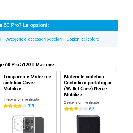
 60 Pro? Le opzioni:
i
Categorie di accessori popolari
Opzioni del colore
dge 60 Pro 512GB Marrone
Trasparente Materiale
Materiale sintetico
sintetico Cover -
Custodia a portafoglio
Mobilize
(Wallet Case) Nero -
Mobilize
1 recensione verificata
2 recensioni verificate
7,5
4 stelle
6,3
3 stelle