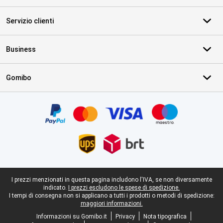
Servizio clienti
Business
Gomibo
Certificati, metodi di pagamento, partner del servizio di consegna
Piè di pagina legale
I prezzi menzionati in questa pagina includono l'IVA, se non diversamente
indicato.
I prezzi escludono le spese di spedizione.
I tempi di consegna non si applicano a tutti i prodotti o metodi di spedizione:
maggiori informazioni.
Informazioni su Gomibo.it
Privacy
Nota tipografica