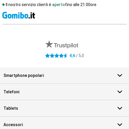
Il nostro servizio clienti è
aperto
fino alle 21.00ore
S
Recensioni esterne del negozio
4,6
/ 5,0
4.6 stelle
Smartphone popolari
Telefoni
Tablets
Accessori