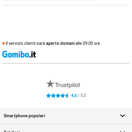
Il servizio clienti sarà
aperto domani
alle 09.00 ore
S
Recensioni esterne del negozio
4,6
/ 5,0
4.6 stelle
Smartphone popolari