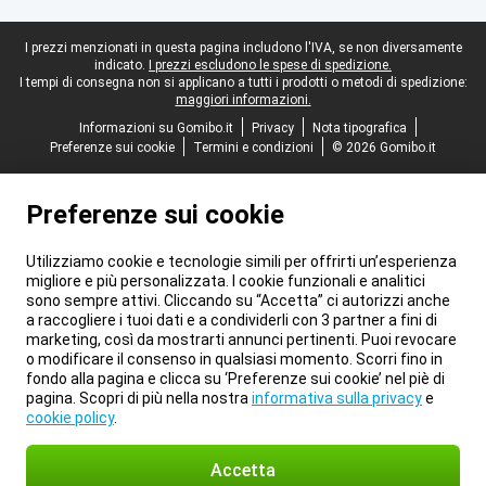
Piè di pagina legale
I prezzi menzionati in questa pagina includono l'IVA, se non diversamente
indicato.
I prezzi escludono le spese di spedizione.
I tempi di consegna non si applicano a tutti i prodotti o metodi di spedizione:
maggiori informazioni.
Informazioni su Gomibo.it
Privacy
Nota tipografica
Preferenze sui cookie
Termini e condizioni
© 2026 Gomibo.it
Preferenze sui cookie
Utilizziamo cookie e tecnologie simili per offrirti un’esperienza
migliore e più personalizzata. I cookie funzionali e analitici
sono sempre attivi. Cliccando su “Accetta” ci autorizzi anche
a raccogliere i tuoi dati e a condividerli con 3 partner a fini di
marketing, così da mostrarti annunci pertinenti. Puoi revocare
o modificare il consenso in qualsiasi momento. Scorri fino in
fondo alla pagina e clicca su ‘Preferenze sui cookie’ nel piè di
pagina. Scopri di più nella nostra
informativa sulla privacy
e
cookie policy
.
Accetta