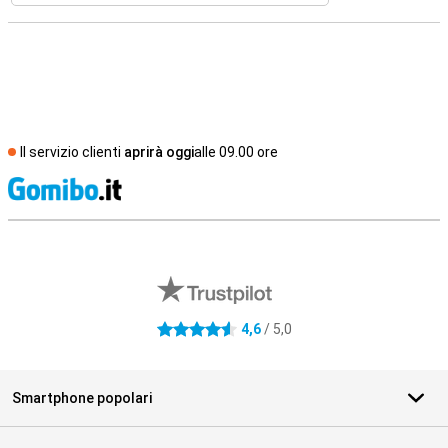
Il servizio clienti
aprirà oggi
alle 09.00 ore
S
Recensioni esterne del negozio
4,6
/ 5,0
4.6 stelle
Smartphone popolari