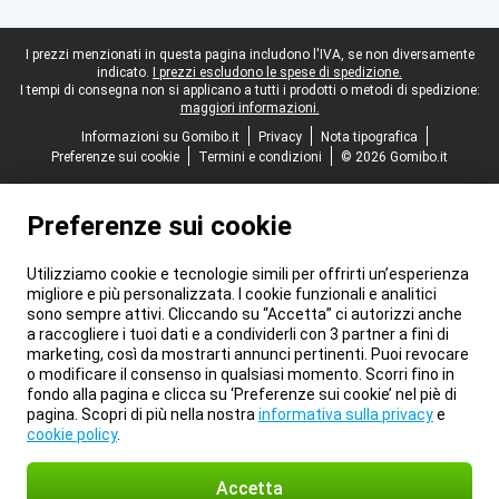
Piè di pagina legale
I prezzi menzionati in questa pagina includono l'IVA, se non diversamente
indicato.
I prezzi escludono le spese di spedizione.
I tempi di consegna non si applicano a tutti i prodotti o metodi di spedizione:
maggiori informazioni.
Informazioni su Gomibo.it
Privacy
Nota tipografica
Preferenze sui cookie
Termini e condizioni
© 2026 Gomibo.it
Preferenze sui cookie
Utilizziamo cookie e tecnologie simili per offrirti un’esperienza
migliore e più personalizzata. I cookie funzionali e analitici
sono sempre attivi. Cliccando su “Accetta” ci autorizzi anche
a raccogliere i tuoi dati e a condividerli con 3 partner a fini di
marketing, così da mostrarti annunci pertinenti. Puoi revocare
o modificare il consenso in qualsiasi momento. Scorri fino in
fondo alla pagina e clicca su ‘Preferenze sui cookie’ nel piè di
pagina. Scopri di più nella nostra
informativa sulla privacy
e
cookie policy
.
Accetta