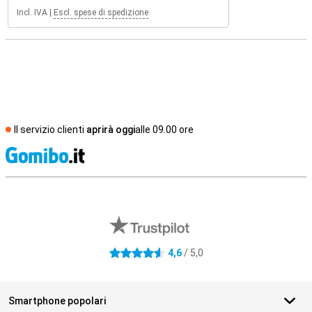
Incl. IVA
|
Escl. spese di spedizione
Il servizio clienti
aprirà oggi
alle 09.00 ore
S
Recensioni esterne del negozio
4,6
/ 5,0
4.6 stelle
Smartphone popolari