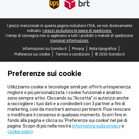
Piè di pagina legale
I prezzi menzionati in questa pagina includono l'IVA, se non diversamente
indicato.
I prezzi escludono le spese di spedizione.
I tempi di consegna non si applicano a tutti i prodotti o metodi di spedizione:
maggiori informazioni.
Informazioni su Gomibo.it
Privacy
Nota tipografica
Preferenze sui cookie
Termini e condizioni
© 2026 Gomibo.it
Preferenze sui cookie
Utilizziamo cookie e tecnologie simili per offrirti un’esperienza
migliore e più personalizzata. I cookie funzionali e analitici
sono sempre attivi. Cliccando su “Accetta” ci autorizzi anche
a raccogliere i tuoi dati e a condividerli con 3 partner a fini di
marketing, così da mostrarti annunci pertinenti. Puoi revocare
o modificare il consenso in qualsiasi momento. Scorri fino in
fondo alla pagina e clicca su ‘Preferenze sui cookie’ nel piè di
pagina. Scopri di più nella nostra
informativa sulla privacy
e
cookie policy
.