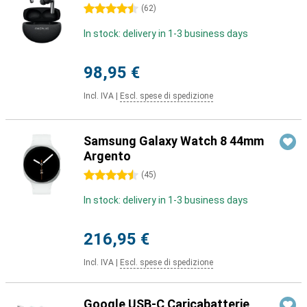
4.5 stelle
(
62
)
In stock: delivery in 1-3 business days
98,95 €
Incl. IVA
|
Escl. spese di spedizione
Samsung Galaxy Watch 8 44mm
Argento
4.5 stelle
(
45
)
In stock: delivery in 1-3 business days
216,95 €
Incl. IVA
|
Escl. spese di spedizione
Google USB-C Caricabatterie