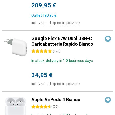
209,95 €
Outlet
190,95 €
Incl. IVA
|
Escl. spese di spedizione
Google Flex 67W Dual USB-C
Caricabatterie Rapido Bianco
5 stelle
(
125
)
In stock: delivery in 1-3 business days
34,95 €
Incl. IVA
|
Escl. spese di spedizione
Apple AirPods 4 Bianco
4.5 stelle
(
79
)