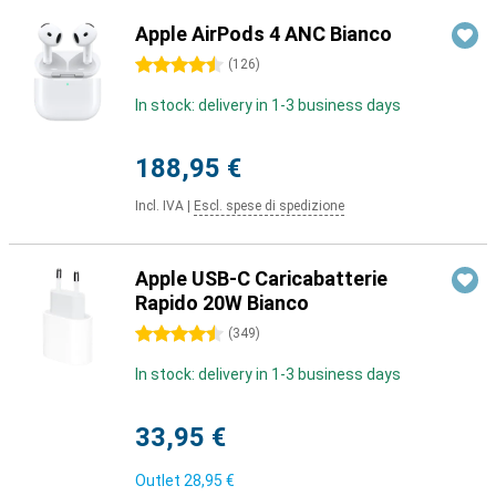
Apple AirPods 4 ANC Bianco
4.5 stelle
(
126
)
In stock: delivery in 1-3 business days
188,95 €
Incl. IVA
|
Escl. spese di spedizione
Apple USB-C Caricabatterie
Rapido 20W Bianco
4.5 stelle
(
349
)
In stock: delivery in 1-3 business days
33,95 €
Outlet
28,95 €