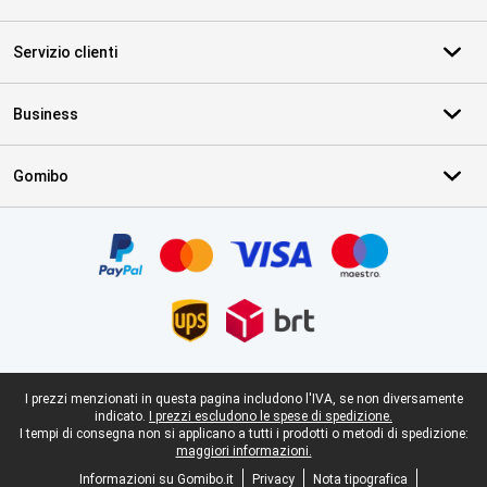
Servizio clienti
Business
Gomibo
Certificati, metodi di pagamento, partner del servizio di consegna
Piè di pagina legale
I prezzi menzionati in questa pagina includono l'IVA, se non diversamente
indicato.
I prezzi escludono le spese di spedizione.
I tempi di consegna non si applicano a tutti i prodotti o metodi di spedizione:
maggiori informazioni.
Informazioni su Gomibo.it
Privacy
Nota tipografica