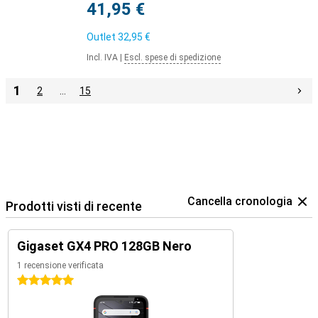
41,95 €
Outlet
32,95 €
Incl. IVA
|
Escl. spese di spedizione
1
2
…
15
Cancella cronologia
Prodotti visti di recente
Gigaset GX4 PRO 128GB Nero
1 recensione verificata
5 stelle