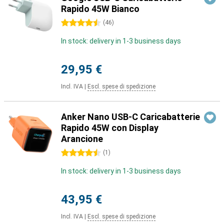
Rapido 45W Bianco
4.5 stelle
(
46
)
In stock: delivery in 1-3 business days
29,95 €
Incl. IVA
|
Escl. spese di spedizione
Anker Nano USB-C Caricabatterie
Rapido 45W con Display
Arancione
4.5 stelle
(
1
)
In stock: delivery in 1-3 business days
43,95 €
Incl. IVA
|
Escl. spese di spedizione