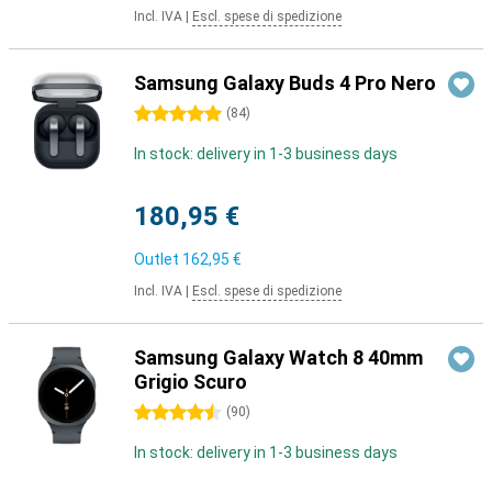
Incl. IVA
|
Escl. spese di spedizione
Samsung Galaxy Buds 4 Pro Nero
5 stelle
(
84
)
In stock: delivery in 1-3 business days
180,95 €
Outlet
162,95 €
Incl. IVA
|
Escl. spese di spedizione
Samsung Galaxy Watch 8 40mm
Grigio Scuro
4.5 stelle
(
90
)
In stock: delivery in 1-3 business days