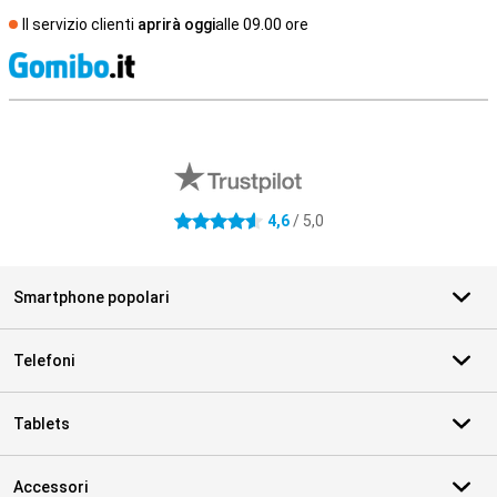
Il servizio clienti
aprirà oggi
alle 09.00 ore
S
Recensioni esterne del negozio
4,6
/ 5,0
4.6 stelle
Smartphone popolari
Telefoni
Tablets
Accessori