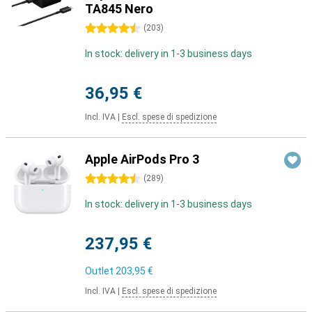
TA845 Nero
4.5 stelle
(
203
)
In stock: delivery in 1-3 business days
36,95 €
Incl. IVA
|
Escl. spese di spedizione
Apple AirPods Pro 3
4.5 stelle
(
289
)
In stock: delivery in 1-3 business days
237,95 €
Outlet
203,95 €
Incl. IVA
|
Escl. spese di spedizione