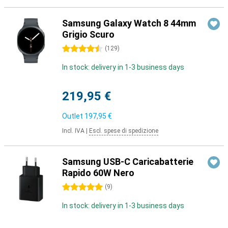
Samsung Galaxy Watch 8 44mm
Grigio Scuro
4.5 stelle
(
129
)
In stock: delivery in 1-3 business days
219,95 €
Outlet
197,95 €
Incl. IVA
|
Escl. spese di spedizione
Samsung USB-C Caricabatterie
Rapido 60W Nero
5 stelle
(
9
)
In stock: delivery in 1-3 business days