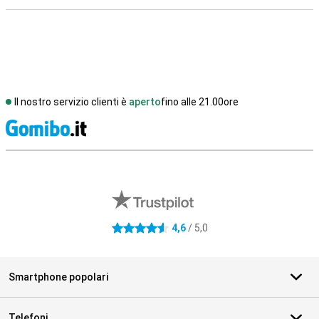
Il nostro servizio clienti è
aperto
fino alle 21.00ore
S
Recensioni esterne del negozio
4,6
/ 5,0
4.6 stelle
Smartphone popolari
Telefoni