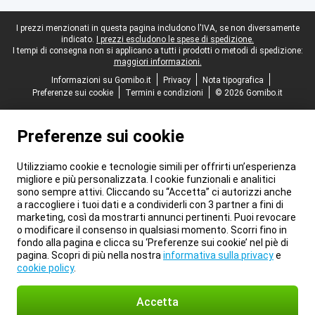
Piè di pagina legale
I prezzi menzionati in questa pagina includono l'IVA, se non diversamente
indicato.
I prezzi escludono le spese di spedizione.
I tempi di consegna non si applicano a tutti i prodotti o metodi di spedizione:
maggiori informazioni.
Informazioni su Gomibo.it
Privacy
Nota tipografica
Preferenze sui cookie
Termini e condizioni
© 2026 Gomibo.it
Preferenze sui cookie
Utilizziamo cookie e tecnologie simili per offrirti un’esperienza
migliore e più personalizzata. I cookie funzionali e analitici
sono sempre attivi. Cliccando su “Accetta” ci autorizzi anche
a raccogliere i tuoi dati e a condividerli con 3 partner a fini di
marketing, così da mostrarti annunci pertinenti. Puoi revocare
o modificare il consenso in qualsiasi momento. Scorri fino in
fondo alla pagina e clicca su ‘Preferenze sui cookie’ nel piè di
pagina. Scopri di più nella nostra
informativa sulla privacy
e
cookie policy
.
Accetta