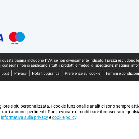
in questa pagina includono l'IVA, se non diversamente indicato.
I prezzi escludono l
di consegna non si applicano a tutti i prodotti o metodi di spedizione:
maggiori info
ibo.it
Privacy
Nota tipografica
Preferenze sui cookie
Termini e condizioni
gliore e più personalizzata. I cookie funzionali e analitici sono sempre atti
ostrarti annunci pertinenti. Puoi revocare o modificare il consenso in quals
a
informativa sulla privacy
e
cookie policy
.