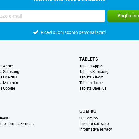
Voglio is
Ricevi buoni sconto personalizzati
TABLETS
s Apple
Tablets Apple
es Samsung
Tablets Samsung
s OnePlus
Tablets Xiaomi
s Motorola
Tablets Honor
s Google
Tablets OnePlus
S
GOMIBO
iness
Su Gomibo
ome cliente aziendale
Il nostro software
informativa privacy