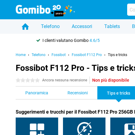
Telefono
Accessori
Tablets
B
I clienti valutano Gomibo
4.6/5
Home
Telefono
Fossibot
Fossibot F112 Pro
Tips e tricks
Fossibot F112 Pro - Tips e trick
Non più disponibile
0 stelle
Ancora nessuna recensione
Panoramica
Recensioni
Tips e tricks
Suggerimenti e trucchi per il Fossibot F112 Pro 256GB