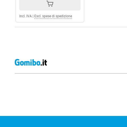
Incl. IVA
|
Escl. spese di spedizione
Recensioni esterne del negozio