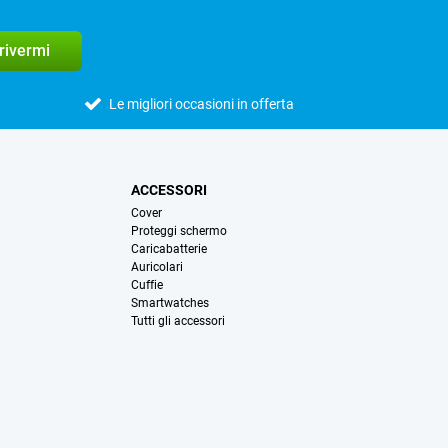
crivermi
Le migliori occasioni in offerta
ACCESSORI
Cover
Proteggi schermo
Caricabatterie
Auricolari
Cuffie
Smartwatches
Tutti gli accessori