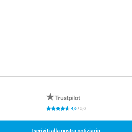
4,6
/ 5,0
4.6 stelle
Iscriviti alla nostra notiziario