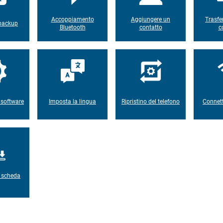
Accoppiamento
Aggiungere un
Trasfe
 backup
Bluetooth
contatto
c
 software
Imposta la lingua
Ripristino del telefono
Connett
a scheda