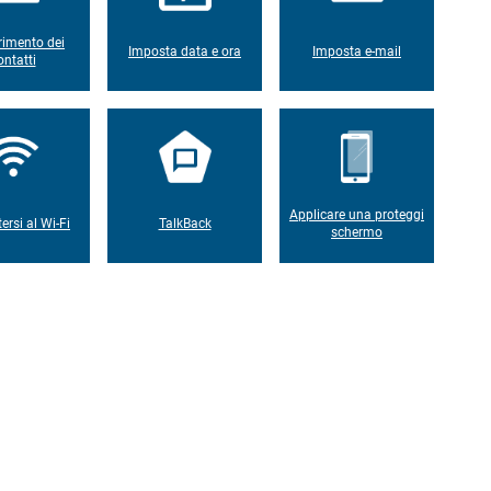
rimento dei
Imposta data e ora
Imposta e-mail
ontatti
Applicare una proteggi
ersi al Wi-Fi
TalkBack
schermo