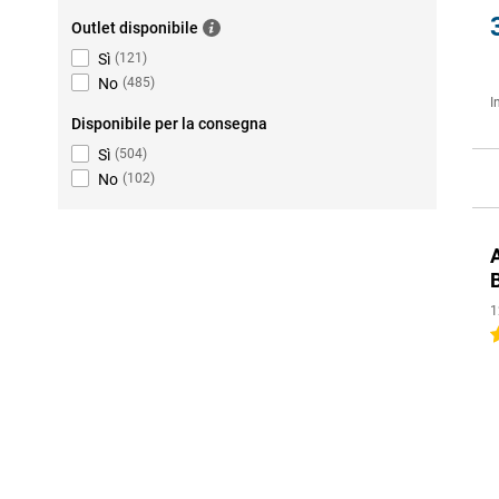
Outlet disponibile
Sì
(
121
)
No
(
485
)
I
Disponibile per la consegna
Sì
(
504
)
No
(
102
)
1
4