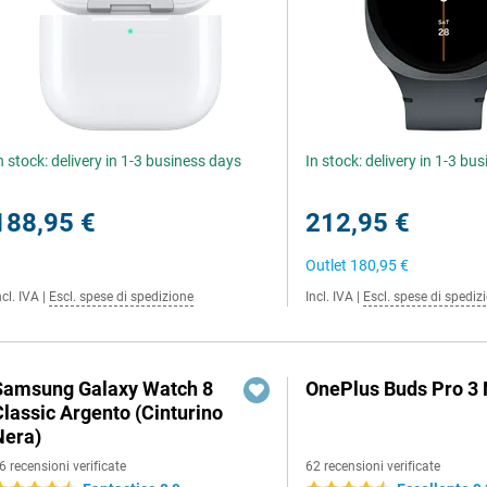
n stock: delivery in 1-3 business days
In stock: delivery in 1-3 bu
188,95 €
212,95 €
Outlet
180,95 €
ncl. IVA
|
Escl. spese di spedizione
Incl. IVA
|
Escl. spese di spediz
Samsung Galaxy Watch 8
OnePlus Buds Pro 3
Classic Argento (Cinturino
Nera)
6 recensioni verificate
62 recensioni verificate