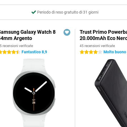
Periodo di reso gratuito di 31 giorni
Samsung Galaxy Watch 8
Trust Primo Powerb
44mm Argento
20.000mAh Eco Ner
5 recensioni verificate
45 recensioni verificate
Fantastico 8,9
Molto buono 
.5 stelle
4 stelle