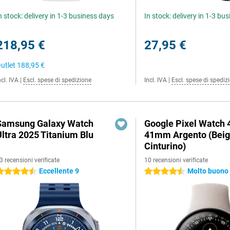
n stock: delivery in 1-3 business days
In stock: delivery in 1-3 bu
218,95 €
27,95 €
utlet
188,95 €
ncl. IVA
|
Escl. spese di spedizione
Incl. IVA
|
Escl. spese di spediz
Samsung Galaxy Watch
Google Pixel Watch 
Ultra 2025 Titanium Blu
41mm Argento (Bei
Cinturino)
3 recensioni verificate
10 recensioni verificate
Eccellente 9
Molto buono 
.5 stelle
4.5 stelle