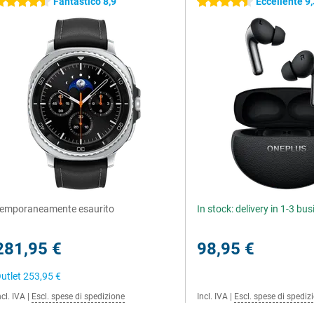
Fantastico 8,9
Eccellente 9,
.5 stelle
4.5 stelle
emporaneamente esaurito
In stock: delivery in 1-3 bu
281,95 €
98,95 €
utlet
253,95 €
ncl. IVA
|
Escl. spese di spedizione
Incl. IVA
|
Escl. spese di spediz