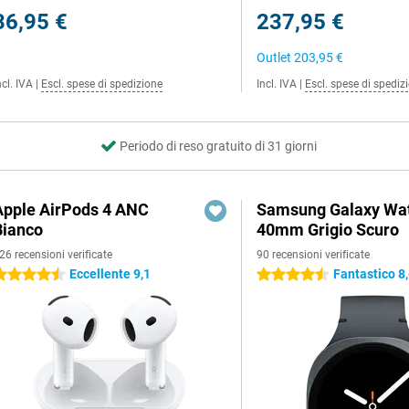
36,95 €
237,95 €
Outlet
203,95 €
ncl. IVA
|
Escl. spese di spedizione
Incl. IVA
|
Escl. spese di spediz
Periodo di reso gratuito di 31 giorni
Apple AirPods 4 ANC
Samsung Galaxy Wat
Bianco
40mm Grigio Scuro
26 recensioni verificate
90 recensioni verificate
Eccellente 9,1
Fantastico 8
.5 stelle
4.5 stelle