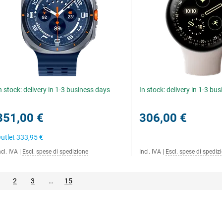
n stock: delivery in 1-3 business days
In stock: delivery in 1-3 bu
351,00 €
306,00 €
utlet
333,95 €
ncl. IVA
|
Escl. spese di spedizione
Incl. IVA
|
Escl. spese di spediz
2
3
…
15