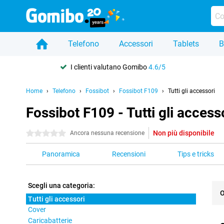
Telefono
Accessori
Tablets
B
I clienti valutano Gomibo
4.6/5
Home
Telefono
Fossibot
Fossibot F109
Tutti gli accessori
Fossibot F109 - Tutti gli access
Non più disponibile
0 stelle
Ancora nessuna recensione
Panoramica
Recensioni
Tips e tricks
Scegli una categoria:
O
Tutti gli accessori
Cover
Pro
Caricabatterie