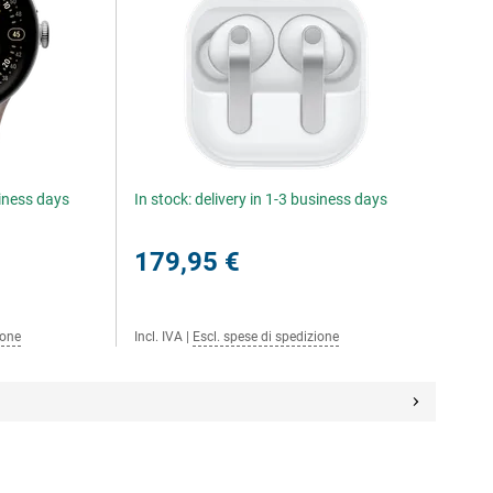
siness days
In stock: delivery in 1-3 business days
179,95 €
ione
Incl. IVA
|
Escl. spese di spedizione