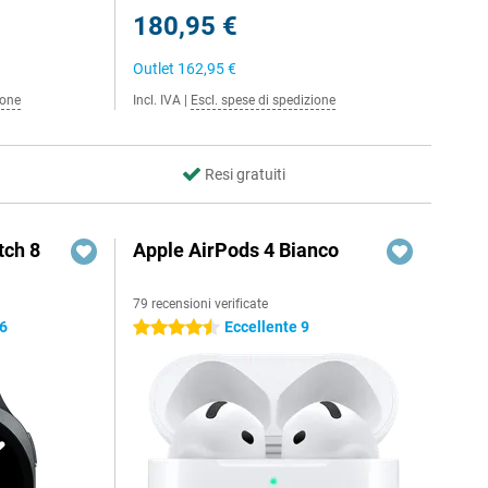
180,95 €
Outlet
162,95 €
ione
Incl. IVA
|
Escl. spese di spedizione
Resi gratuiti
ch 8
Apple AirPods 4 Bianco
79 recensioni verificate
,6
Eccellente 9
4.5 stelle