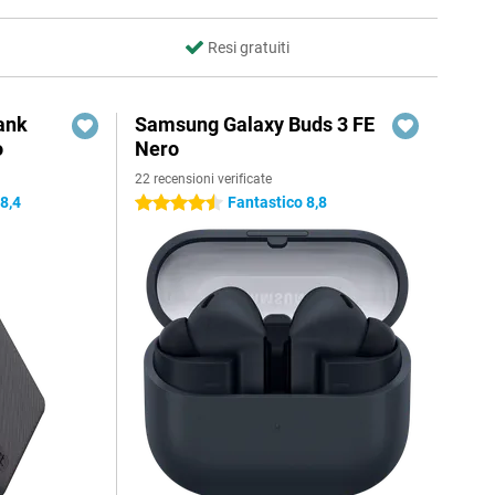
Resi gratuiti
ank
Samsung Galaxy Buds 3 FE
o
Nero
22 recensioni verificate
8,4
Fantastico 8,8
4.5 stelle