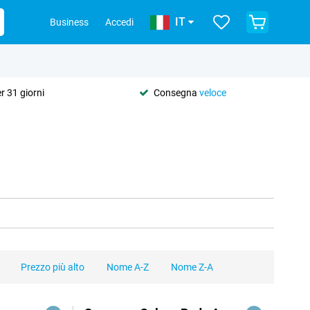
IT
Business
Accedi
r 31 giorni
Consegna
veloce
Prezzo più alto
Nome A-Z
Nome Z-A