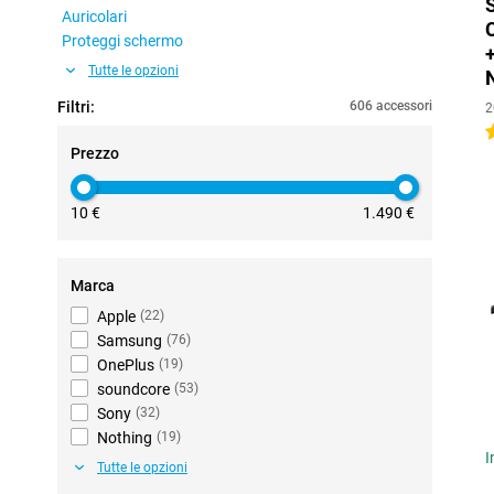
Auricolari
Proteggi schermo
Tutte le opzioni
Filtri:
606 accessori
2
4
Prezzo
10 €
1.490 €
Marca
Apple
(
22
)
Samsung
(
76
)
OnePlus
(
19
)
soundcore
(
53
)
Sony
(
32
)
Nothing
(
19
)
I
Tutte le opzioni