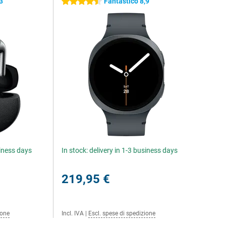
3
Fantastico 8,9
4.5 stelle
siness days
In stock: delivery in 1-3 business days
219,95 €
ione
Incl. IVA
|
Escl. spese di spedizione