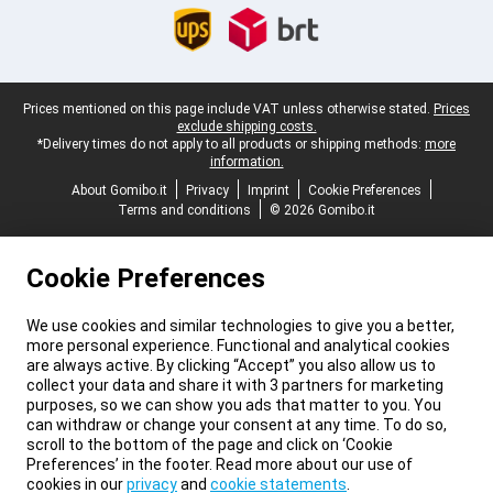
Legal footer
Prices mentioned on this page include VAT unless otherwise stated.
Prices
exclude shipping costs.
*Delivery times do not apply to all products or shipping methods:
more
information.
About Gomibo.it
Privacy
Imprint
Cookie Preferences
Terms and conditions
© 2026 Gomibo.it
Cookie Preferences
We use cookies and similar technologies to give you a better,
more personal experience. Functional and analytical cookies
are always active. By clicking “Accept” you also allow us to
collect your data and share it with 3 partners for marketing
purposes, so we can show you ads that matter to you. You
can withdraw or change your consent at any time. To do so,
scroll to the bottom of the page and click on ‘Cookie
Preferences’ in the footer. Read more about our use of
cookies in our
privacy
and
cookie statements
.