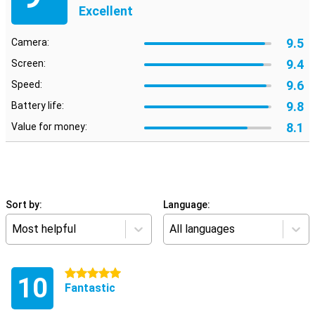
Excellent
9.5
Camera:
9.4
Screen:
9.6
Speed:
9.8
Battery life:
8.1
Value for money:
Sort by:
Language:
Most helpful
All languages
5 stars
10
Fantastic