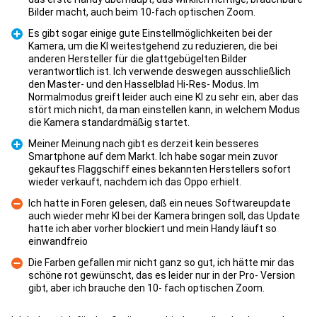
Bilder macht, auch beim 10-fach optischen Zoom.
Es gibt sogar einige gute Einstellmöglichkeiten bei der
Kamera, um die KI weitestgehend zu reduzieren, die bei
anderen Hersteller für die glattgebügelten Bilder
verantwortlich ist. Ich verwende deswegen ausschließlich
den Master- und den Hasselblad Hi-Res- Modus. Im
Pro
Normalmodus greift leider auch eine KI zu sehr ein, aber das
stört mich nicht, da man einstellen kann, in welchem Modus
die Kamera standardmäßig startet.
Meiner Meinung nach gibt es derzeit kein besseres
Smartphone auf dem Markt. Ich habe sogar mein zuvor
gekauftes Flaggschiff eines bekannten Herstellers sofort
Pro
wieder verkauft, nachdem ich das Oppo erhielt.
Ich hatte in Foren gelesen, daß ein neues Softwareupdate
auch wieder mehr KI bei der Kamera bringen soll, das Update
hatte ich aber vorher blockiert und mein Handy läuft so
Con
einwandfreio
Die Farben gefallen mir nicht ganz so gut, ich hätte mir das
schöne rot gewünscht, das es leider nur in der Pro- Version
Con
gibt, aber ich brauche den 10- fach optischen Zoom.