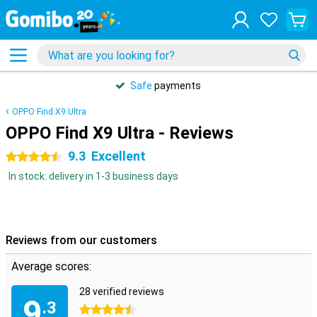
Safe
payments
OPPO Find X9 Ultra
OPPO Find X9 Ultra - Reviews
9.3
Excellent
4.5 stars
In stock: delivery in 1-3 business days
Reviews from our customers
Average scores:
28 verified reviews
9
.3
4.5 stars