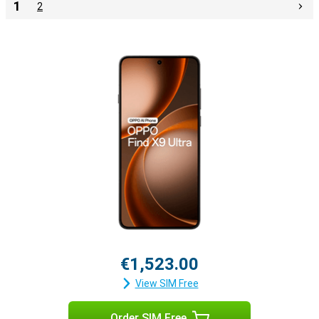
1
2
€1,523.00
View SIM Free
Order SIM Free