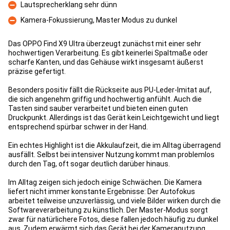
Lautsprecherklang sehr dünn
Con
Kamera-Fokussierung, Master Modus zu dunkel
Con
Das OPPO Find X9 Ultra überzeugt zunächst mit einer sehr
hochwertigen Verarbeitung. Es gibt keinerlei Spaltmaße oder
scharfe Kanten, und das Gehäuse wirkt insgesamt äußerst
präzise gefertigt.
Besonders positiv fällt die Rückseite aus PU-Leder-Imitat auf,
die sich angenehm griffig und hochwertig anfühlt. Auch die
Tasten sind sauber verarbeitet und bieten einen guten
Druckpunkt. Allerdings ist das Gerät kein Leichtgewicht und liegt
entsprechend spürbar schwer in der Hand.
Ein echtes Highlight ist die Akkulaufzeit, die im Alltag überragend
ausfällt. Selbst bei intensiver Nutzung kommt man problemlos
durch den Tag, oft sogar deutlich darüber hinaus.
Im Alltag zeigen sich jedoch einige Schwächen. Die Kamera
liefert nicht immer konstante Ergebnisse: Der Autofokus
arbeitet teilweise unzuverlässig, und viele Bilder wirken durch die
Softwareverarbeitung zu künstlich. Der Master-Modus sorgt
zwar für natürlichere Fotos, diese fallen jedoch häufig zu dunkel
aus. Zudem erwärmt sich das Gerät bei der Kameranutzung