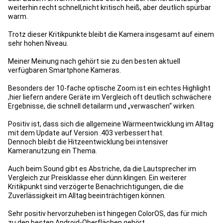
weiterhin recht schnell,nicht kritisch heiß, aber deutlich spürbar
warm.
Trotz dieser Kritikpunkte bleibt die Kamera insgesamt auf einem
sehr hohen Niveau.
Meiner Meinung nach gehört sie zu den besten aktuell
verfügbaren Smartphone Kameras.
Besonders der 10-fache optische Zoom ist ein echtes Highlight
,hier liefern andere Geräte im Vergleich oft deutlich schwächere
Ergebnisse, die schnell detailarm und „verwaschen“ wirken.
Positiv ist, dass sich die allgemeine Wärmeentwicklung im Alltag
mit dem Update auf Version .403 verbessert hat.
Dennoch bleibt die Hitzeentwicklung bei intensiver
Kameranutzung ein Thema.
Auch beim Sound gibt es Abstriche, da die Lautsprecher im
Vergleich zur Preisklasse eher dünn klingen. Ein weiterer
Kritikpunkt sind verzögerte Benachrichtigungen, die die
Zuverlässigkeit im Alltag beeinträchtigen können.
Sehr positiv hervorzuheben ist hingegen ColorOS, das für mich
zu den besten Android-Oberflächen gehört.