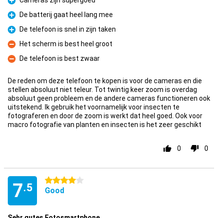
Cameras zijn supergoed
Pro
De batterij gaat heel lang mee
Pro
De telefoon is snel in zijn taken
Pro
Het scherm is best heel groot
Con
De telefoon is best zwaar
Con
De reden om deze telefoon te kopen is voor de cameras en die
stellen absoluut niet teleur. Tot twintig keer zoom is overdag
absoluut geen probleem en de andere cameras functioneren ook
uitstekend. Ik gebruik het voornamelijk voor insecten te
fotograferen en door de zoom is werkt dat heel goed. Ook voor
macro fotografie van planten en insecten is het zeer geschikt
0
0
4 stars
7
.5
Good
Sehr gutes Fotosmartphone