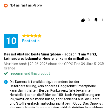
Pro
Not as fast as x8 pro
Con
0
1
5 stars
10
Fantastic
Das mit Abstand beste Smartphone Flaggschiff am Markt,
kein anderes bekannter Hersteller kann da mithalten.
Matthias Arndt | 20-06-2026 about the OPPO Find X9 Ultra 512GB
Orange
I recommend this product
Die Kamera ist erstklassig, besonders bei der
Detaildarstellung, kein anderes Flaggschiff Smartphone
kann da mithalten. Bei der Konkurrenz (alle bekannten
Hersteller) sehen die Bilder bei 100- fach Vergrößerung am
PC, wozu ich sie meist nutze, sehr schlecht aus, die Haare
Pro
und Stoffe einfach matschig, nicht beim Oppo. Das Oppo ist
das erste Handy überhaupt, das wirklich richtige, brauchbare