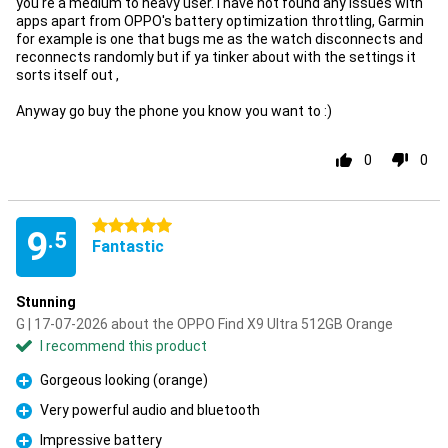
you're a medium to heavy user. I have not found any issues with
apps apart from OPPO's battery optimization throttling, Garmin
for example is one that bugs me as the watch disconnects and
reconnects randomly but if ya tinker about with the settings it
sorts itself out ,
Anyway go buy the phone you know you want to :)
0
0
5 stars
9
.5
Fantastic
Stunning
G | 17-07-2026 about the OPPO Find X9 Ultra 512GB Orange
I recommend this product
Gorgeous looking (orange)
Pro
Very powerful audio and bluetooth
Pro
Impressive battery