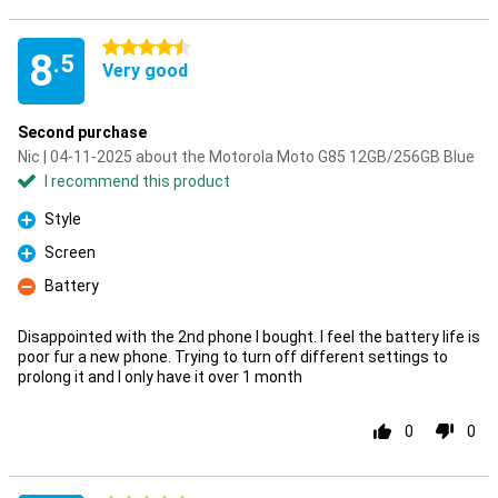
4.5 stars
8
.5
Very good
Second purchase
Nic | 04-11-2025 about the Motorola Moto G85 12GB/256GB Blue
I recommend this product
Style
Pro
Screen
Pro
Battery
Con
Disappointed with the 2nd phone I bought. I feel the battery life is
poor fur a new phone. Trying to turn off different settings to
prolong it and I only have it over 1 month
0
0