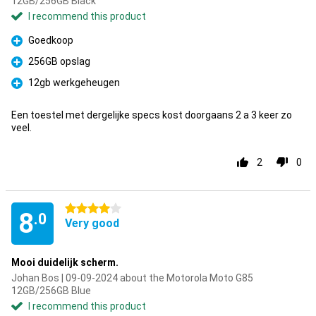
12GB/256GB Black
I recommend this product
Goedkoop
Pro
256GB opslag
Pro
12gb werkgeheugen
Pro
Een toestel met dergelijke specs kost doorgaans 2 a 3 keer zo
veel.
2
0
4 stars
8
.0
Very good
Mooi duidelijk scherm.
Johan Bos | 09-09-2024 about the Motorola Moto G85
12GB/256GB Blue
I recommend this product