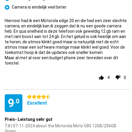
Pro
Camera is eindelijk veel beter
Pro
Hiervoor had ik een Motorola edge 20 en die had een zeer slechte
camera, en eindelijk kan ik zeggen dat ik nu een goede camera
heb. En qua snelheid is deze telefoon ook geweldig 12 gb ram en
met ram boost aan tot 24 gb. En het geluid is ook heerlijk om aan
te horen, de atmos klinkt goed maar is natuurlijk niet de echt
atmos maar een software matige maar klinkt wel goed. Voor de
toekomst hoop ik dat de updates ook sneller komen.
Maar al met al voor een budget phone zeer tevreden over dit
toestel.
4
0
4.5 stars
9
.0
Excellent
Preis- Leistung sehr gut
Till | 07-11-2024 about the Motorola Moto G85 12GB/256GB
Green