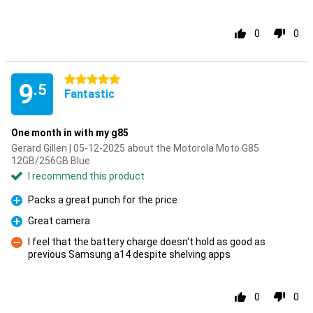
0
0
5 stars
9
.5
Fantastic
One month in with my g85
Gerard Gillen | 05-12-2025 about the Motorola Moto G85
12GB/256GB Blue
I recommend this product
Packs a great punch for the price
Pro
Great camera
Pro
I feel that the battery charge doesn't hold as good as
previous Samsung a14 despite shelving apps
Con
0
0