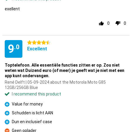
exellent
0
0
4.5 stars
9
.0
Excellent
Toptelefoon. Alle essentiële functies zitten er op. Zou niet
weten wat Duizend euro (of meer) je geeft wat je niet met een
app kunt ondervangen.
René Delft | 05-09-2024 about the Motorola Moto G85
12GB/256GB Blue
I recommend this product
Value for money
Pro
Schudden is licht AAN
Pro
Dun en inclusief case
Pro
Geen oplader