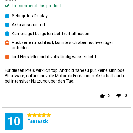
I recommend this product
Sehr gutes Display
Pro
Akku ausdauernd
Pro
Kamera gut bei guten Lichtverhältnissen
Pro
Rückseite rutschfest, könnte sich aber hochwertiger
anfühlen
Con
laut Hersteller nicht vollständig wasserdicht
Con
Für diesen Preis wirklich top! Android nahezu pur, keine sinnlose
Bloatware, dafür sinnvolle Motorola Funktionen. Akku hält auch
bei intensiver Nutzung über den Tag.
2
0
5 stars
10
Fantastic