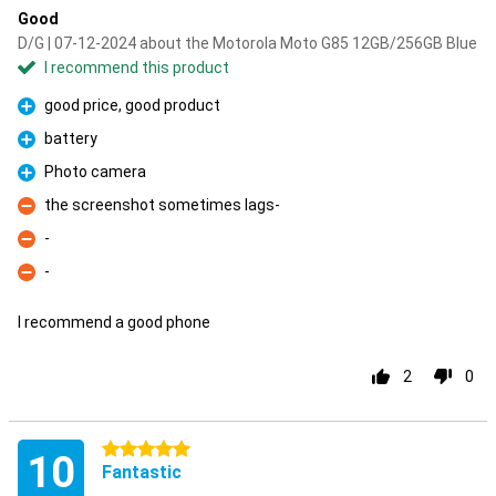
Good
D/G | 07-12-2024 about the Motorola Moto G85 12GB/256GB Blue
I recommend this product
good price, good product
Pro
battery
Pro
Photo camera
Pro
the screenshot sometimes lags-
Con
-
Con
-
Con
I recommend a good phone
2
0
5 stars
10
Fantastic