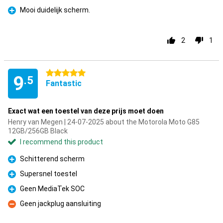
Mooi duidelijk scherm.
Pro
2
1
5 stars
9
.5
Fantastic
Exact wat een toestel van deze prijs moet doen
Henry van Megen | 24-07-2025 about the Motorola Moto G85
12GB/256GB Black
I recommend this product
Schitterend scherm
Pro
Supersnel toestel
Pro
Geen MediaTek SOC
Pro
Geen jackplug aansluiting
Con