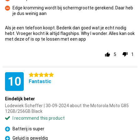
Con
Edge kromming wordt bij schermgrootte gerekend. Daar heb
je dus weinig aan
Con
Als je een telefoon koopt. Bedenk dan goed wat je echt nodig
hebt. Vroeger kocht ik altijd flagships. Why I wonder. Alles kan ook
met deze of is op te lossen met een app
5
1
5 stars
10
Fantastic
Eindelijk beter
Lodewiek Scheffer | 30-09-2024 about the Motorola Moto G85
12GB/256GB Black
I recommend this product
Batterij is super
Pro
Geluid is geweldig