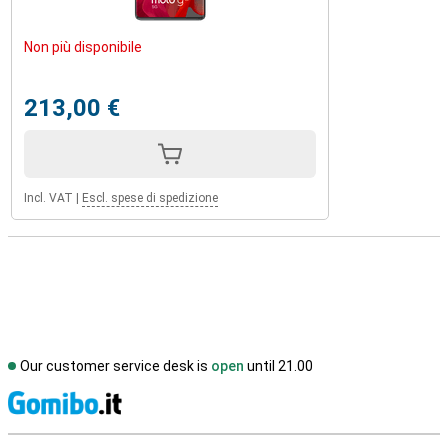
Non più disponibile
213,00 €
Incl. VAT
|
Escl. spese di spedizione
Our customer service desk is
open
until 21.00
S