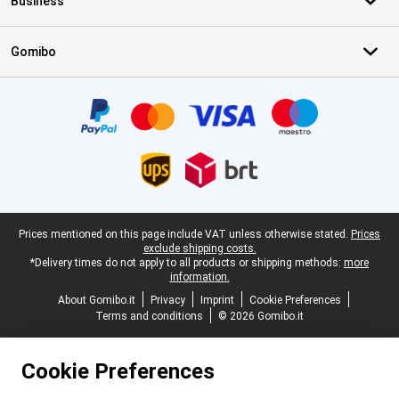
Business
Gomibo
Certificates, payment methods, delivery service partners
Legal footer
Prices mentioned on this page include VAT unless otherwise stated.
Prices
exclude shipping costs.
*Delivery times do not apply to all products or shipping methods:
more
information.
About Gomibo.it
Privacy
Imprint
Cookie Preferences
Terms and conditions
© 2026 Gomibo.it
Cookie Preferences