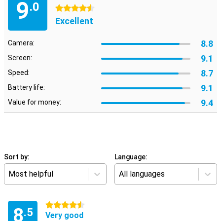
9
.0
4.5 stars
Excellent
8.8
Camera:
9.1
Screen:
8.7
Speed:
9.1
Battery life:
9.4
Value for money:
Sort by:
Language:
Most helpful
All languages
4.5 stars
8
.5
Very good