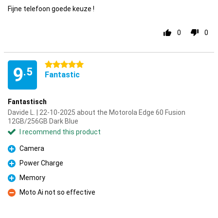
Fijne telefoon goede keuze !
0
0
5 stars
9
.5
Fantastic
Fantastisch
Davide L. | 22-10-2025 about the Motorola Edge 60 Fusion
12GB/256GB Dark Blue
I recommend this product
Camera
Pro
Power Charge
Pro
Memory
Pro
Moto Ai not so effective
Con