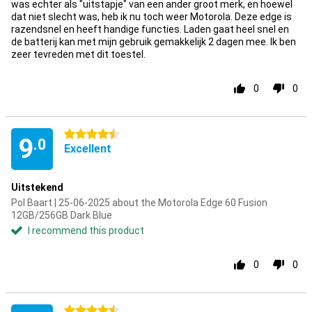
was echter als "uitstapje" van een ander groot merk, en hoewel
dat niet slecht was, heb ik nu toch weer Motorola. Deze edge is
razendsnel en heeft handige functies. Laden gaat heel snel en
de batterij kan met mijn gebruik gemakkelijk 2 dagen mee. Ik ben
zeer tevreden met dit toestel.
0
0
4.5 stars
9
.0
Excellent
Uitstekend
Pol Baart | 25-06-2025 about the Motorola Edge 60 Fusion
12GB/256GB Dark Blue
I recommend this product
0
0
4.5 stars