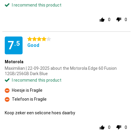
I recommend this product
0
0
4 stars
7
.5
Good
Motorola
Maximilian | 22-09-2025 about the Motorola Edge 60 Fusion
12GB/256GB Dark Blue
I recommend this product
Hoesje is Fragile
Con
Telefoon is Fragile
Con
Koop zeker een selicone hoes daarby
0
0