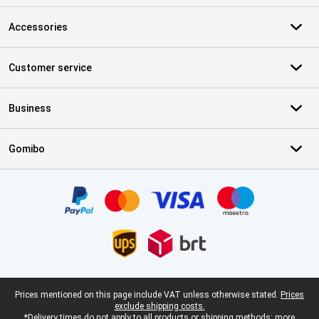
Accessories
Customer service
Business
Gomibo
Certificates, payment methods, delivery service partners
Legal footer
Prices mentioned on this page include VAT unless otherwise stated.
Prices
exclude shipping costs.
*Delivery times do not apply to all products or shipping methods:
more