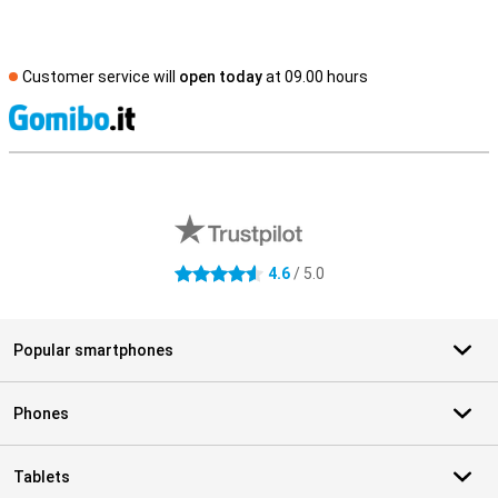
Customer service will
open today
at 09.00 hours
S
External shop reviews
4.6
/ 5.0
4.6 stars
Popular smartphones
Phones
Tablets