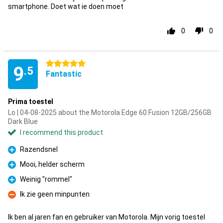
smartphone. Doet wat ie doen moet
0
0
5 stars
9
.5
Fantastic
Prima toestel
Lo | 04-08-2025 about the Motorola Edge 60 Fusion 12GB/256GB
Dark Blue
I recommend this product
Razendsnel
Pro
Mooi, helder scherm
Pro
Weinig "rommel"
Pro
Ik zie geen minpunten
Con
Ik ben al jaren fan en gebruiker van Motorola. Mijn vorig toestel