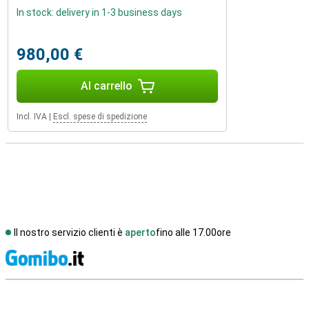
In stock: delivery in 1-3 business days
980,00 €
Al carrello
Incl. IVA
|
Escl. spese di spedizione
Il nostro servizio clienti è
aperto
fino alle 17.00ore
S
Recensioni esterne del negozio