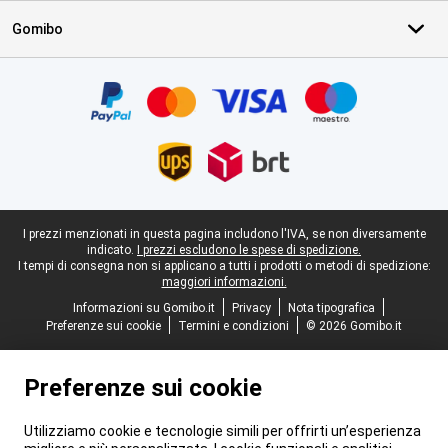
Gomibo
Certificati, metodi di pagamento, partner del servizio di consegna
Piè di pagina legale
I prezzi menzionati in questa pagina includono l'IVA, se non diversamente
indicato.
I prezzi escludono le spese di spedizione.
I tempi di consegna non si applicano a tutti i prodotti o metodi di spedizione:
maggiori informazioni.
Informazioni su Gomibo.it
Privacy
Nota tipografica
Preferenze sui cookie
Termini e condizioni
© 2026 Gomibo.it
Preferenze sui cookie
Utilizziamo cookie e tecnologie simili per offrirti un’esperienza