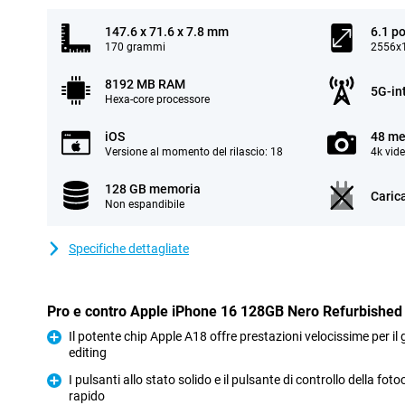
147.6 x 71.6 x 7.8 mm
6.1 po
170 grammi
2556x1
8192 MB RAM
5G-in
Hexa-core processore
iOS
48 me
Versione al momento del rilascio: 18
4k vid
128 GB memoria
Caric
Non espandibile
Specifiche dettagliate
Pro e contro Apple iPhone 16 128GB Nero Refurbished
Il potente chip Apple A18 offre prestazioni velocissime per il gi
editing
Pro
I pulsanti allo stato solido e il pulsante di controllo della fot
rapido
Pro