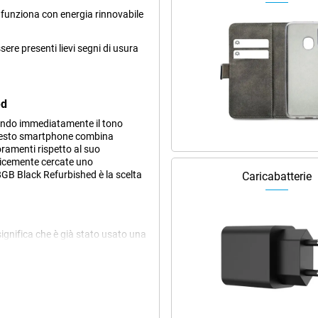
e funziona con energia rinnovabile
ere presenti lievi segni di usura
ed
tando immediatamente il tono
 Questo smartphone combina
oramenti rispetto al suo
plicemente cercate uno
8GB Black Refurbished è la scelta
Caricabatterie
significa che è già stato usato una
vo e preparato per una seconda
e goderselo per gli anni a venire.
'esterno.
to? Allora date un'occhiata