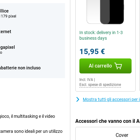
llice
179 pixel
ternet
In stock: delivery in 1-3
business days
gapixel
15,95 €
eo
Al carrello
abatterie non incluso
Incl. IVA
|
Escl. spese di spedizione
Mostra tutti gli accessori pe
oco, il multitasking e il video
Accessori che vanno con il 
ocamera sono ideali per un utilizzo
Cover