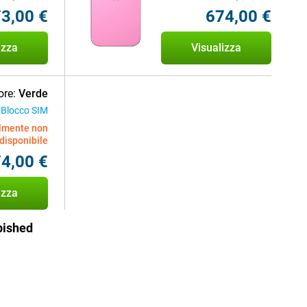
3,00 €
674,00 €
izza
Visualizza
ore:
Verde
 Blocco SIM
lmente non
disponibile
4,00 €
izza
bished