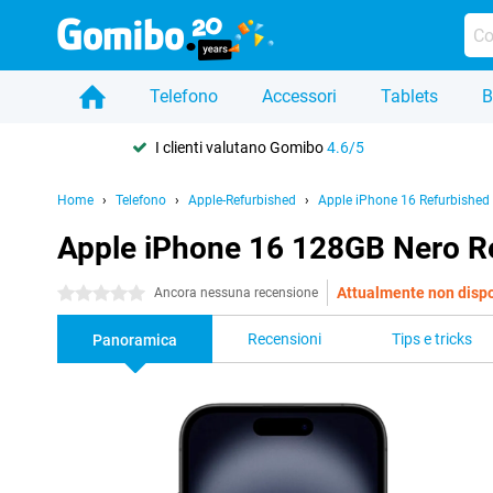
Telefono
Accessori
Tablets
B
I clienti valutano Gomibo
4.6/5
Home
Telefono
Apple-Refurbished
Apple iPhone 16 Refurbished
Apple iPhone 16 128GB Nero R
Attualmente non dispo
0 stelle
Ancora nessuna recensione
Recensioni
Tips e tricks
Panoramica