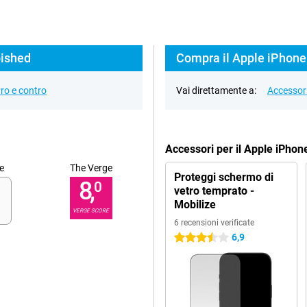
bished
Compra il Apple iPhone
ro e contro
Vai direttamente a:
Accessor
Accessori per il Apple iPho
e
The Verge
Proteggi schermo di
8,
0
vetro temprato -
Mobilize
VERGE SCORE
6 recensioni verificate
6,9
3.5 stelle