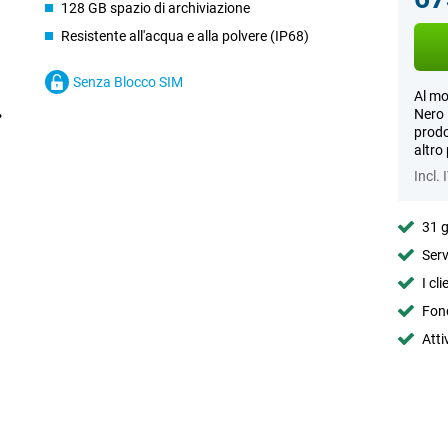
128 GB spazio di archiviazione
Resistente all'acqua e alla polvere (IP68)
Senza Blocco SIM
Al mo
Nero 
prodo
altro
Incl. 
31 g
Serv
I cl
Fond
Atti