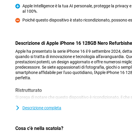
Apple Intelligence è la tua AI personale, protegge la privacy 
al 100%.
Pro
Poiché questo dispositivo è stato ricondizionato, possono ess
Contro
Descrizione di Apple iPhone 16 128GB Nero Refurbish
Apple ha presentato la serie iPhone 16 il 9 settembre 2024, det
quando si tratta di innovazione e tecnologia all'avanguardia.
prestazioni potenti, un design aggiornato e offre numerosi migli
predecessore. Se siete appassionati di fotografia, giochi o sem
smartphone affidabile per l'uso quotidiano, l'Apple iPhone 16 12
perfetta.
Ristrutturato
Si prega di notare che questo dispositivo è ricondizionato, il che 
volta. Quindi è stato completamente esaminato e rimesso a nuo
vita! Quindi è possibile acquistarlo già ad un prezzo vantaggioso 
Descrizione completa
Tuttavia, questo telefono può presentare lievi segni di utilizzo all
Siete ancora alla ricerca di un telefono nuovo e non ricondiziona
all'Apple iPhone 16.
Cosa c'è nella scatola?