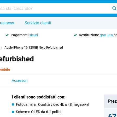
usiness
Servizio clienti
Pagamenti
sicuri
Restituzione
gratuita
pe
Apple iPhone 16 128GB Nero Refurbished
efurbished
nibile
Accessori
I clienti sono soddisfatti con:
Prez
Fotocamera , Qualità video 4k a 48 megapixel
Schermo OLED da 6.1 pollici
67