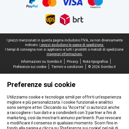
Piè di pagina legale
I prezzi menzionati in questa pagina includono l'IVA, se non diversamente
indicato.
I prezzi escludono le spese di spedizione.
I tempi di consegna non si applicano a tutti i prodotti o metodi di spedizione:
maggiori informazioni.
Informazioni su Gomibo.it
Privacy
Nota tipografica
Preferenze sui cookie
Termini e condizioni
© 2026 Gomibo.it
Preferenze sui cookie
Utilizziamo cookie e tecnologie simili per offrirti un’esperienza
migliore e più personalizzata. I cookie funzionali e analitici
sono sempre attivi. Cliccando su “Accetta” ci autorizzi anche
a raccogliere i tuoi dati e a condividerli con 3 partner a fini di
marketing, così da mostrarti annunci pertinenti. Puoi revocare
o modificare il consenso in qualsiasi momento. Scorri fino in
fondo alla pagina e clicca su ‘Preferenze sui cookie’ nel piè di