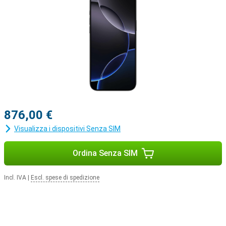
iOS 18 offre nuovi stili
Una nuova serie di telefoni è naturalmente accompagnata da una
nuova versione di iOS. Ciò significa che tutto ciò che fate in un
giorno è un po' più facile grazie alle nuove funzioni di iOS 18. È
possibile personalizzare ancora di più il proprio iPhone 16 Pro, ad
esempio personalizzando le app e i widget.
Ecosistema Apple
L'iPhone 16 Pro si integra facilmente con l'ecosistema Apple. Ad
esempio, è possibile utilizzare lo smartphone con l'Apple Watch
Series 10 per monitorare e ottimizzare la propria salute. Oppure
accoppiate il vostro dispositivo con gli Apple Airpods Per esempio,
876,00 €
passare dall'ascolto della vostra musica preferita alla risposta a
Visualizza i dispositivi Senza SIM
una chiamata sarà più facile.
Ordina Senza SIM
Incl. IVA
|
Escl. spese di spedizione