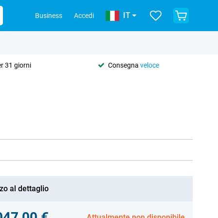
IT
Business
Accedi
r 31 giorni
Consegna
veloce
zo al dettaglio
047,00 €
Attualmente non disponibile