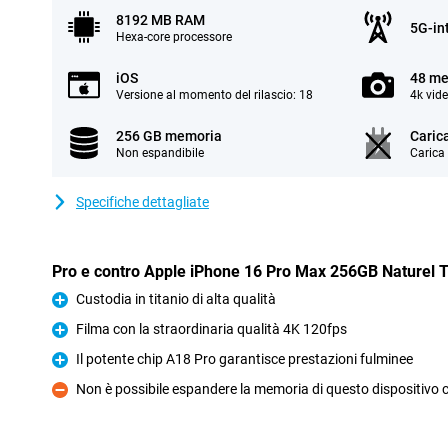
8192 MB RAM
5G-in
Hexa-core processore
iOS
48 me
Versione al momento del rilascio: 18
4k vid
256 GB memoria
Caric
Non espandibile
Carica
Specifiche dettagliate
Pro e contro Apple iPhone 16 Pro Max 256GB Naturel 
Custodia in titanio di alta qualità
Pro
Filma con la straordinaria qualità 4K 120fps
Pro
Il potente chip A18 Pro garantisce prestazioni fulminee
Pro
Non è possibile espandere la memoria di questo dispositivo
Contro