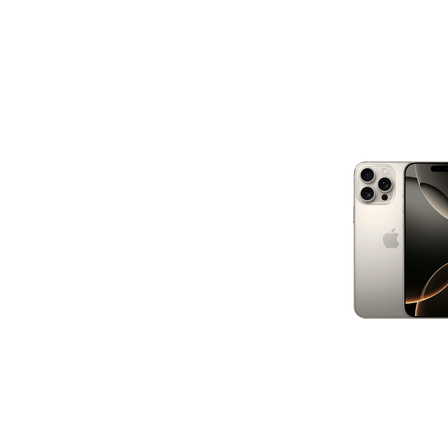
L'Apple iPhone 16 Pro Max 256GB Black Refurbished è dotato de
sulla tecnologia 3nm. Questo chip non solo rende il dispositivo p
dal punto di vista energetico. Questo garantisce prestazioni mig
batteria. Che si tratti di giocare, montare video o utilizzare pi
l'iPhone 16 Pro Max è in grado di gestirle senza problemi! L'ava
impedisce il surriscaldamento del dispositivo, anche in caso di ut
vostro Apple iPhone 16 Pro Max si mantiene in condizioni miglior
Connettività migliorata con WiFi 7
Rimani sempre connesso con le opzioni di connettività WiFi avan
Grazie al supporto di WiFi 7, potrete usufruire di download veloc
internet stabile, anche in luoghi affollati.
Intelligenza Apple
La serie Apple iPhone 16 è progettata da zero con Apple Intellige
personale che si adatta all'utente, proteggendo la sua privacy gra
livello locale e alla loro non condivisione con Apple. Utilizza l'int
e creare linguaggio, immagini e persino emoticon, aiutandovi a scr
ricordi. Siri è più intelligente di prima e comprende il contesto 
Control, Apple Intelligence consente di scattare le foto migliori.
con energia rinnovabile, rendendo la vostra vita digitale quotidia
efficiente.