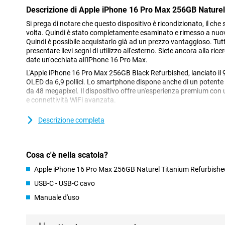
Descrizione di Apple iPhone 16 Pro Max 256GB Nature
Si prega di notare che questo dispositivo è ricondizionato, il che 
volta. Quindi è stato completamente esaminato e rimesso a nuov
Quindi è possibile acquistarlo già ad un prezzo vantaggioso. Tut
presentare lievi segni di utilizzo all'esterno. Siete ancora alla ric
date un'occhiata all'iPhone 16 Pro Max.
L'Apple iPhone 16 Pro Max 256GB Black Refurbished, lanciato il 
OLED da 6,9 pollici. Lo smartphone dispone anche di un potente
da 48 megapixel. Il dispositivo offre un'esperienza premium con un
e connettività WiFi avanzata.
Descrizione completa
Schermo più grande e luminoso
Lo schermo OLED micro-lente da 6,9 pollici dell'Apple iPhone 16 
6,7 pollici dell'iPhone 15 Pro Max. Queste dimensioni maggiori l
video e foto e per giocare! Lo splendido schermo offre un'immagin
Cosa c'è nella scatola?
e contrasti profondi, che rendono ogni cosa impressionante. Gra
potrete essere sempre al corrente delle notifiche senza dover inter
Apple iPhone 16 Pro Max 256GB Naturel Titanium Refurbishe
pensate che lo schermo dell'iPhone 16 Pro Max sia troppo grande
USB-C - USB-C cavo
Pro, con uno schermo da 6,3 pollici.
Manuale d'uso
Impressionante configurazione della fotocamera
La configurazione della fotocamera dell'Apple iPhone 16 Pro M