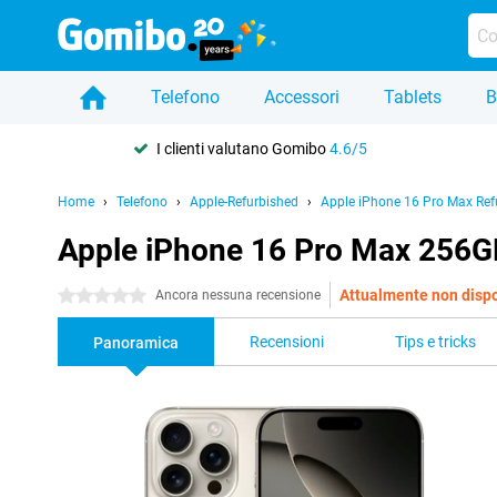
Telefono
Accessori
Tablets
B
I clienti valutano Gomibo
4.6/5
Home
Telefono
Apple-Refurbished
Apple iPhone 16 Pro Max Ref
Apple iPhone 16 Pro Max 256GB
Attualmente non dispo
0 stelle
Ancora nessuna recensione
Recensioni
Tips e tricks
Panoramica