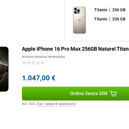
l nuovo chip A18 Pro, basato
iù veloce, ma anche più efficiente
Titanio
256 GB
liori e una maggiore durata della
ù applicazioni contemporaneamente,
Titanio
256 GB
nzato sistema di raffreddamento
ilizzo intenso. In questo modo il
i e la sua durata è maggiore.
Apple iPhone 16 Pro Max 256GB Naturel Tita
zate dell'iPhone 16 Pro Max.
Ancora nessuna recensione
issimi, videochiamate fluide e
0 stelle
1.047,00 €
nce, un sistema di intelligenza
zie all'elaborazione dei dati a
elligenza artificiale per comprendere
Ordina Senza SIM
ivere testi, trovare foto e creare
e, in combinazione con Camera
Incl. IVA
|
Escl. spese di spedizione
 Apple Intelligence funziona al 100%
na ancora più intelligente ed