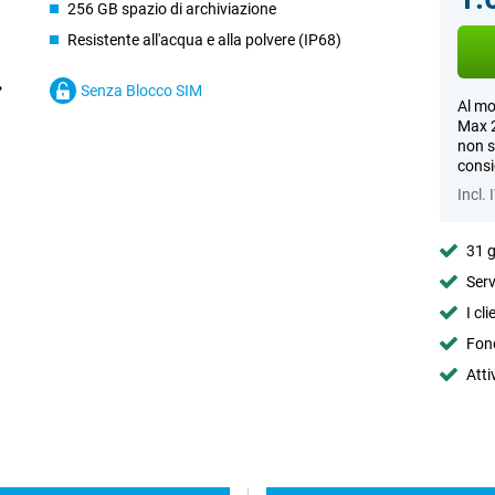
256 GB spazio di archiviazione
Resistente all'acqua e alla polvere (IP68)
Senza Blocco SIM
Al mo
Max 2
non s
consi
Incl. 
31 g
Serv
I cl
Fond
Atti