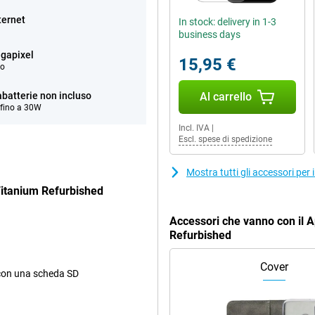
ternet
In stock: delivery in 1-3
business days
gapixel
15,95 €
eo
abatterie non incluso
Al carrello
 fino a 30W
Incl. IVA
|
Escl. spese di spedizione
Mostra tutti gli accessori pe
Titanium Refurbished
Accessori che vanno con il 
Refurbished
Cover
 con una scheda SD