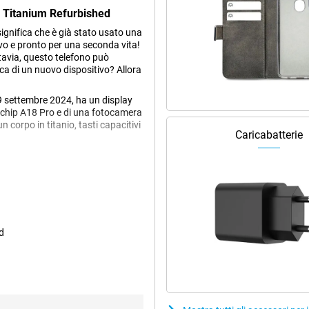
l Titanium Refurbished
significa che è già stato usato una
o e pronto per una seconda vita!
tavia, questo telefono può
erca di un nuovo dispositivo? Allora
9 settembre 2024, ha un display
 chip A18 Pro e di una fotocamera
 corpo in titanio, tasti capacitivi
Caricabatterie
Pro Max è più grande di quello da
o rendono ideale per guardare
e più luminosa, con colori vivaci
zie alla funzione Dynamic Island,
rompere il film o il gioco. Se
d
, date un'occhiata all'iPhone 16
ax 256GB Black Refurbished porta