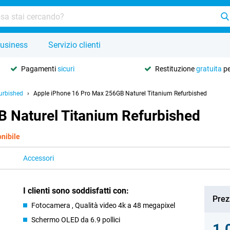
usiness
Servizio clienti
Pagamenti
sicuri
Restituzione
gratuita
pe
urbished
Apple iPhone 16 Pro Max 256GB Naturel Titanium Refurbished
 Naturel Titanium Refurbished
nibile
Accessori
I clienti sono soddisfatti con:
Prez
Fotocamera , Qualità video 4k a 48 megapixel
Schermo OLED da 6.9 pollici
1.