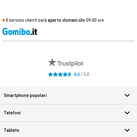
Il servizio clienti sarà
aperto domani
alle 09.00 ore
S
Recensioni esterne del negozio
4,6
/ 5,0
4.6 stelle
Smartphone popolari
Telefoni
Tablets