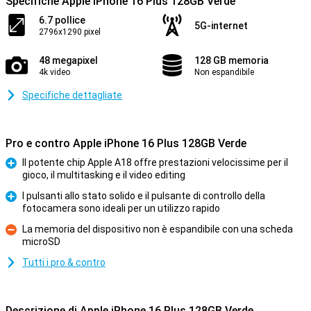
Specifiche Apple iPhone 16 Plus 128GB Verde
6.7 pollice
5G-internet
2796x1290 pixel
48 megapixel
128 GB memoria
4k video
Non espandibile
Specifiche dettagliate
Pro e contro Apple iPhone 16 Plus 128GB Verde
Il potente chip Apple A18 offre prestazioni velocissime per il
gioco, il multitasking e il video editing
Pro
I pulsanti allo stato solido e il pulsante di controllo della
fotocamera sono ideali per un utilizzo rapido
Pro
La memoria del dispositivo non è espandibile con una scheda
microSD
Contro
Tutti i pro & contro
Descrizione di Apple iPhone 16 Plus 128GB Verde