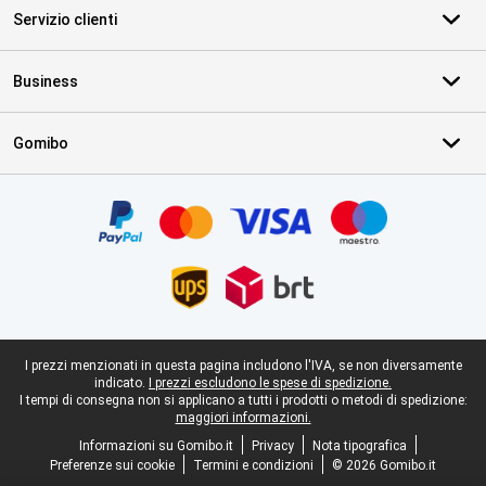
Servizio clienti
Business
Gomibo
Certificati, metodi di pagamento, partner del servizio di consegna
Piè di pagina legale
I prezzi menzionati in questa pagina includono l'IVA, se non diversamente
indicato.
I prezzi escludono le spese di spedizione.
I tempi di consegna non si applicano a tutti i prodotti o metodi di spedizione:
maggiori informazioni.
Informazioni su Gomibo.it
Privacy
Nota tipografica
Preferenze sui cookie
Termini e condizioni
© 2026 Gomibo.it