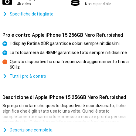
4k video
Non espandibile
Specifiche dettagliate
Pro e contro Apple iPhone 15 256GB Nero Refurbished
Il display Retina XDR garantisce colori sempre nitidissimi
Pro
La fotocamera da 48MP garantisce foto sempre nitidissime
Pro
Questo dispositivo ha una frequenza di aggiornamento fino a
60Hz
Contro
Tutti i pro & contro
Descrizione di Apple iPhone 15 256GB Nero Refurbished
Si prega di notare che questo dispositivo è ricondizionato, il che
significa che è già stato usato una volta. Quindi è stato
completamente esaminato e rimesso a nuovo e pronto per una
seconda vita! Quindi è possibile acquistarlo già ad un prezzo
vantaggioso. Tuttavia, questo telefono può presentare lievi segni di
Descrizione completa
utilizzo all'esterno.