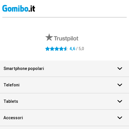
S
Recensioni esterne del negozio
4,6
/ 5,0
4.6 stelle
Smartphone popolari
Telefoni
Tablets
Accessori