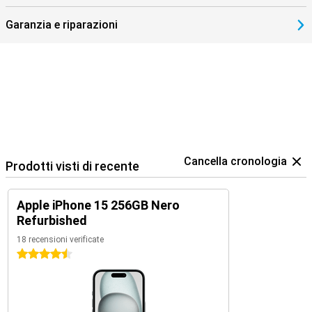
rispetto alla serie base dell'iPhone 15. Siete curiosi di conoscerli?
Allora date un'occhiata all'Apple iPhone 15 Pro o all'iPhone 15 Pro
Garanzia e riparazioni
Max!
Cancella cronologia
Prodotti visti di recente
Apple iPhone 15 256GB Nero
Refurbished
18 recensioni verificate
4.5 stelle