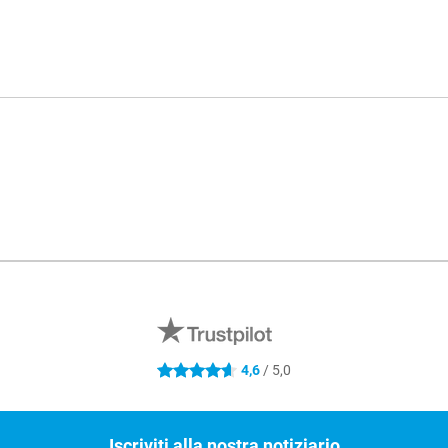
4,6
/ 5,0
4.6 stelle
Iscriviti alla nostra notiziario