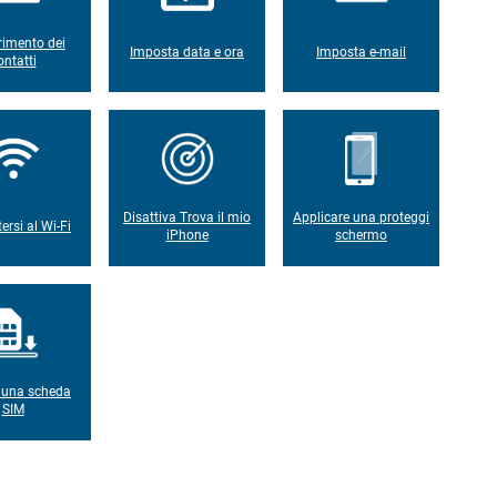
rimento dei
Imposta data e ora
Imposta e-mail
ontatti
Disattiva Trova il mio
Applicare una proteggi
ersi al Wi-Fi
iPhone
schermo
e una scheda
SIM