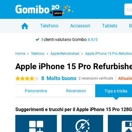
Telefono
Accessori
Tablets
B
I clienti valutano Gomibo
4.6/5
Home
Telefono
Apple-Refurbished
Apple iPhone 15 Pro Refurbi
Apple iPhone 15 Pro Refurbished
8
Molto buono
Attualm
4 stelle
2 recensioni verificate
Panoramica
Recensioni
Tips e tricks
Suggerimenti e trucchi per il Apple iPhone 15 Pro 128