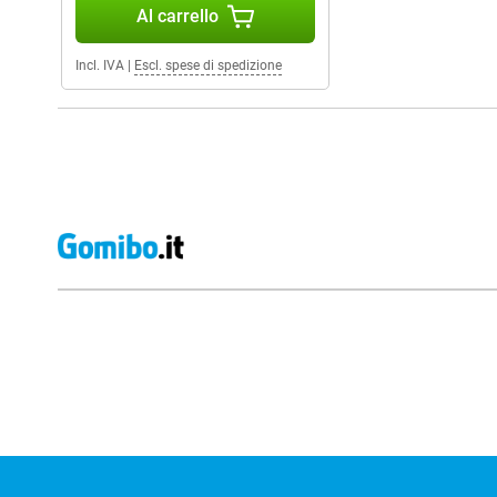
Al carrello
Incl. IVA
|
Escl. spese di spedizione
Recensioni esterne del negozio