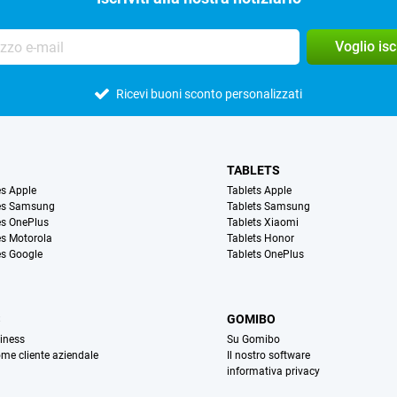
Voglio is
Ricevi buoni sconto personalizzati
TABLETS
s Apple
Tablets Apple
es Samsung
Tablets Samsung
s OnePlus
Tablets Xiaomi
s Motorola
Tablets Honor
s Google
Tablets OnePlus
S
GOMIBO
iness
Su Gomibo
ome cliente aziendale
Il nostro software
informativa privacy