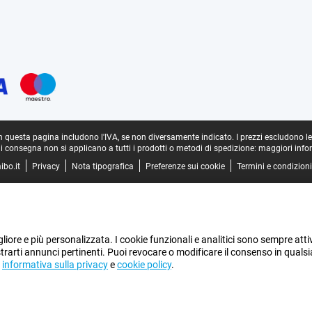
in questa pagina includono l'IVA, se non diversamente indicato.
I prezzi escludono l
di consegna non si applicano a tutti i prodotti o metodi di spedizione:
maggiori info
ibo.it
Privacy
Nota tipografica
Preferenze sui cookie
Termini e condizioni
gliore e più personalizzata. I cookie funzionali e analitici sono sempre atti
ostrarti annunci pertinenti. Puoi revocare o modificare il consenso in quals
a
informativa sulla privacy
e
cookie policy
.