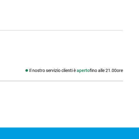
Il nostro servizio clienti è
aperto
fino alle 21.00ore
Social media