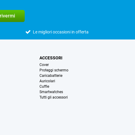
crivermi
Le migliori occasioni in offerta
ACCESSORI
Cover
Proteggi schermo
Caricabatterie
Auricolari
Cuffie
Smartwatches
Tutti gli accessori