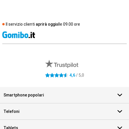
Il servizio clienti
aprirà oggi
alle 09.00 ore
S
Recensioni esterne del negozio
4,6
/ 5,0
4.6 stelle
Smartphone popolari
Telefoni
Tablets