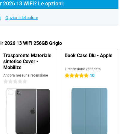
r 2026 13 WiFi? Le opzioni:
i
Opzioni del colore
Air 2026 13 WiFi 256GB Grigio
Trasparente Materiale
Book Case Blu - Apple
sintetico Cover -
Mobilize
1 recensione verificata
10
Ancora nessuna recensione
5 stelle
0 stelle