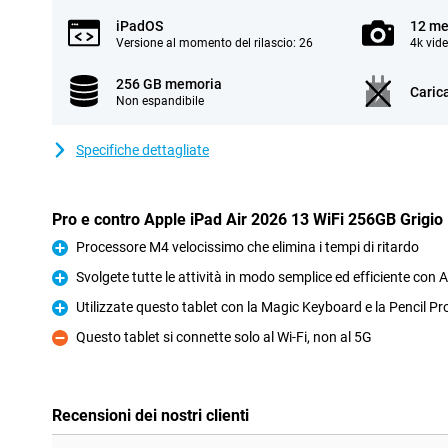
iPadOS
12 me
Versione al momento del rilascio: 26
4k vid
256 GB memoria
Caric
Non espandibile
Specifiche dettagliate
Pro e contro Apple iPad Air 2026 13 WiFi 256GB Grigio
Processore M4 velocissimo che elimina i tempi di ritardo
Pro
Svolgete tutte le attività in modo semplice ed efficiente con A
Pro
Utilizzate questo tablet con la Magic Keyboard e la Pencil Pr
Pro
Questo tablet si connette solo al Wi-Fi, non al 5G
Contro
Recensioni dei nostri clienti