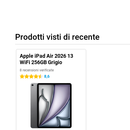
chiare. La fotocamera frontale da 12MP consente di mantenere 
riunioni online. Ideale per il lavoro o lo studio a distanza. Gli al
potente e chiaro. Film, serie e musica hanno un suono pieno e sp
pollici è possibile godere appieno dell'intrattenimento.
Accessori utili
Prodotti visti di recente
Questo tablet è compatibile con Apple Pencil USB-C e Apple Penci
con precisione sul tablet. Grazie al feedback tattile e a funzioni 
facile realizzare splendide creazioni con questa penna! Si agga
al lato lungo dell'iPad.
Apple iPad Air 2026 13
WiFi 256GB Grigio
La Magic Keyboard trasforma l'iPad Air in un piccolo computer po
tastiera in uno. Consente di posizionare facilmente il tablet in ve
8 recensioni verificate
trackpad, per lavorare in modo molto preciso!
8,6
4.5 stelle