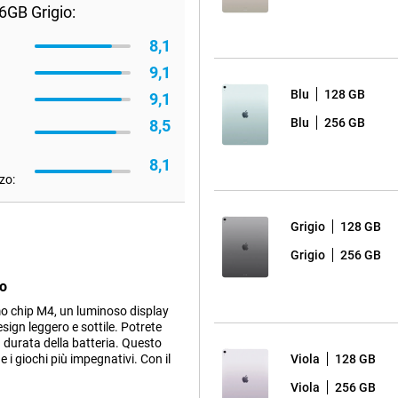
6GB Grigio:
8,1
9,1
Blu
128 GB
9,1
Blu
256 GB
8,5
8,1
zo:
Grigio
128 GB
Grigio
256 GB
io
o chip M4, un luminoso display
sign leggero e sottile. Potrete
a durata della batteria. Questo
 i giochi più impegnativi. Con il
Viola
128 GB
Viola
256 GB