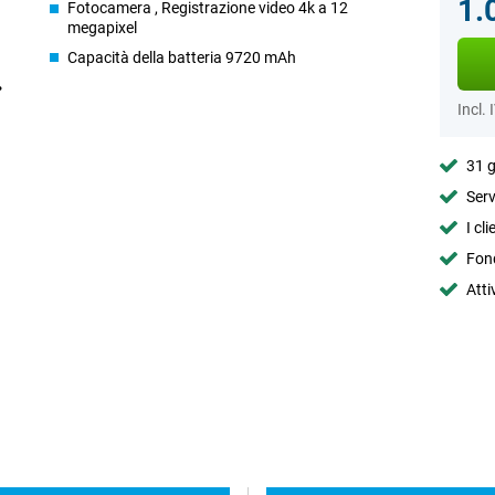
1.
Fotocamera , Registrazione video 4k a 12
megapixel
Capacità della batteria 9720 mAh
Incl. 
31 g
Serv
I cl
Fond
Atti