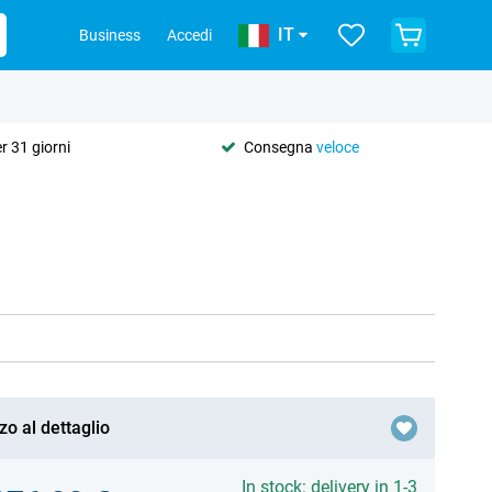
IT
Business
Accedi
r 31 giorni
Consegna
veloce
zo al dettaglio
In stock: delivery in 1-3