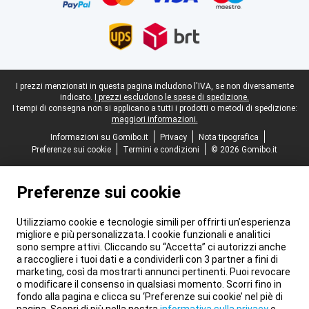
Piè di pagina legale
I prezzi menzionati in questa pagina includono l'IVA, se non diversamente
indicato.
I prezzi escludono le spese di spedizione.
I tempi di consegna non si applicano a tutti i prodotti o metodi di spedizione:
maggiori informazioni.
Informazioni su Gomibo.it
Privacy
Nota tipografica
Preferenze sui cookie
Termini e condizioni
© 2026 Gomibo.it
Preferenze sui cookie
Utilizziamo cookie e tecnologie simili per offrirti un’esperienza
migliore e più personalizzata. I cookie funzionali e analitici
sono sempre attivi. Cliccando su “Accetta” ci autorizzi anche
a raccogliere i tuoi dati e a condividerli con 3 partner a fini di
marketing, così da mostrarti annunci pertinenti. Puoi revocare
o modificare il consenso in qualsiasi momento. Scorri fino in
fondo alla pagina e clicca su ‘Preferenze sui cookie’ nel piè di