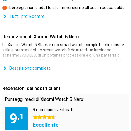
Pro
L'orologio non è adatto alle immersioni o all'uso in acqua calda
Contro
Tutti i pro & contro
Descrizione di Xiaomi Watch 5 Nero
Lo Xiaomi Watch 5 Black è uno smartwatch completo che unisce
stile e prestazioni. Lo smartwatch è dotato di un luminoso
schermo AMOLED, di un potente processore e di una batteria di
lunga durata, fino a 18 giorni. Inoltre, potrete usufruire di un GPS
preciso, di funzioni sanitarie complete e di pratici extra come le
Descrizione completa
chiamate Bluetooth e l'NFC. L'orologio è resistente all'acqua e
adatto all'uso quotidiano e allo sport. Così potrete rimanere
sempre connessi e lavorare sulla vostra salute.
Recensioni dei nostri clienti
Display AMOLED luminoso per ogni situazione
Punteggi medi di Xiaomi Watch 5 Nero:
Lo schermo AMOLED dello Xiaomi Watch 5 Black offre una
visualizzazione nitida e colorata. Con una risoluzione di 480x480
9 recensioni verificate
pixel e un'elevata luminosità fino a 1500 nits, potrete leggere tutto
9
,1
senza fatica. Anche in piena luce solare, lo schermo rimane ben
4.5 stelle
visibile. Ideale per controllare rapidamente le notifiche o i risultati
Eccellente
sportivi in movimento. Grazie alle dimensioni compatte di 1,54