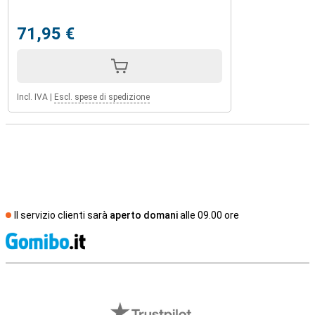
71,95 €
Incl. IVA
|
Escl. spese di spedizione
Il servizio clienti sarà
aperto domani
alle 09.00 ore
S
Recensioni esterne del negozio