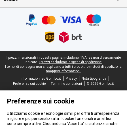
Certificati, metodi di pagamento, partner del servizio di consegna
Piè di pagina legale
I prezzi menzionati in questa pagina includono l'IVA, se non diversamente
indicato.
I prezzi escludono le spese di spedizione.
I tempi di consegna non si applicano a tutti i prodotti o metodi di spedizione:
maggiori informazioni.
Informazioni su Gomibo.it
Privacy
Nota tipografica
Preferenze sui cookie
Termini e condizioni
© 2026 Gomibo.it
Preferenze sui cookie
Utilizziamo cookie e tecnologie simili per offrirti un’esperienza
migliore e più personalizzata. I cookie funzionali e analitici
sono sempre attivi. Cliccando su “Accetta” ci autorizzi anche