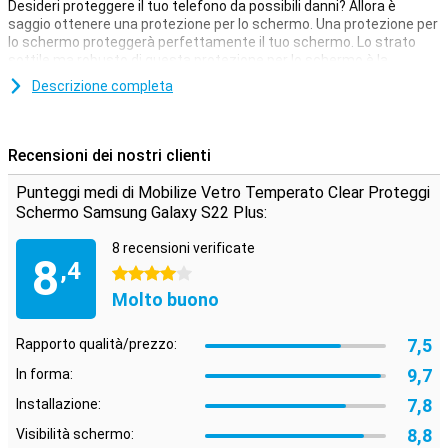
Desideri proteggere il tuo telefono da possibili danni? Allora è
saggio ottenere una protezione per lo schermo. Una protezione per
lo schermo proteggerà perfettamente il tuo schermo. Lo strato
sottile ma robusto di questa protezione per lo schermo è la
soluzione perfetta se vuoi proteggere il tuo e riuscire a utillizzare il
Descrizione completa
tuo dispositivo allo stesso tempo. Inoltre, la protezione per lo
schermo è quasi invisibile grazie al suo design particolare e allo
strato di plastica sottile. La protezione per lo schermo trasparente
non compromette nulla. Lo schermo resta reattivo come sempre
Recensioni dei nostri clienti
quando ci clicchi su.
Punteggi medi di Mobilize Vetro Temperato Clear Proteggi
Schermo Samsung Galaxy S22 Plus:
8 recensioni verificate
8
,4
4 stelle
Molto buono
7,5
Rapporto qualità/prezzo:
9,7
In forma:
7,8
Installazione:
8,8
Visibilità schermo: