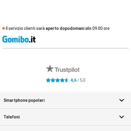
Il servizio clienti sarà
aperto dopodomani
alle 09.00 ore
S
Recensioni esterne del negozio
4,6
/ 5,0
4.6 stelle
Smartphone popolari
Telefoni